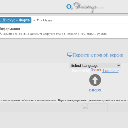
о, Дискус - Форум
»
» Ответ
Информация
ставлять ответы в данном форуме могут только участники группы.
Перейти к полной версии
Translate
Powered by
вверх
и все материалы добавляются пользователями. Перепечатка разрешена с указанием прямой ссылки на ист