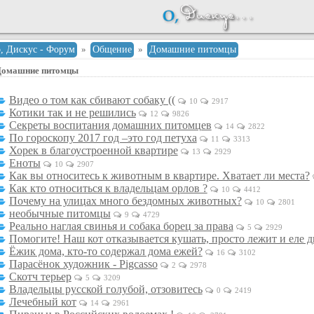
о, Дискус - Форум
»
Общение
»
Домашние питомцы
Домашние питомцы
Видео о том как сбивают собаку ((
10
2917
Котики так и не решились
12
9826
Секреты воспитания домашних питомцев
14
2822
По гороскопу 2017 год –это год петуха
11
3313
Хорек в благоустроенной квартире
13
2929
Еноты
10
2907
Как вы относитесь к животным в квартире. Хватает ли места?
Как кто относиться к владельцам орлов ?
10
4412
Почему на улицах много бездомных животных?
10
2801
необычные питомцы
9
4729
Реально наглая свинья и собака борец за права
5
2929
Помогите! Наш кот отказывается кушать, просто лежит и еле 
Ёжик дома, кто-то содержал дома ежей?
16
3102
Парасёнок художник - Pigcasso
2
2978
Скотч терьер
5
3209
Владельцы русской голубой, отзовитесь
0
2419
Лечебный кот
14
2961