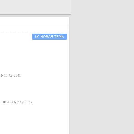
НОВАЯ ТЕМА
13
2841
дышит
7
2835