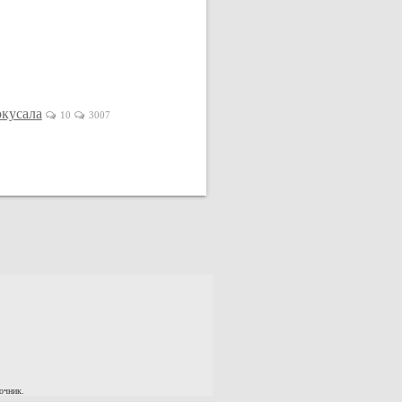
окусала
10
3007
очник.