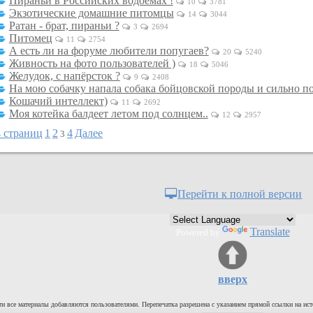
Пираньи в Российских водоемах !
10
3781
Экзотические домашние питомцы
14
3044
Ратан - брат, пираньи ?
3
2694
Питомец
11
2754
А есть ли на форуме любители попугаев?
20
5240
Живность на фото пользователей )
18
5046
Желудок, с напёрсток ?
9
2408
На мою собачку напала собака бойцовской породы и сильно п
Кошачий интеллект)
11
2692
Моя котейка балдеет летом под солнцем..
12
2957
4 страниц
1
2
4
Далее
3
Перейти к полной версии
Translate
Powered by
вверх
и все материалы добавляются пользователями. Перепечатка разрешена с указанием прямой ссылки на ист