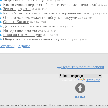
Заправка НЛО от солнца
14
4173
Кто-то сможет перевести биологические часы человека?
5
Земля в разрезе !
4
4577
Карл Саган - астроном, писатель и хороший человек
5
3733
От чего человек может погибнуть в вакууме
3
3041
Стивен Хокинг
9
3248
Дырка в космическом аппарате
11
3013
Интересное о космосе
6
3734
Были ли США на Луне
13
3905
Общаются ли инопланетяни с людьми ?
15
4813
2 страниц
2
Далее
1
Перейти к полной версии
Translate
Powered by
вверх
и все материалы добавляются пользователями. Перепечатка разрешена с указанием прямой ссылки на ист