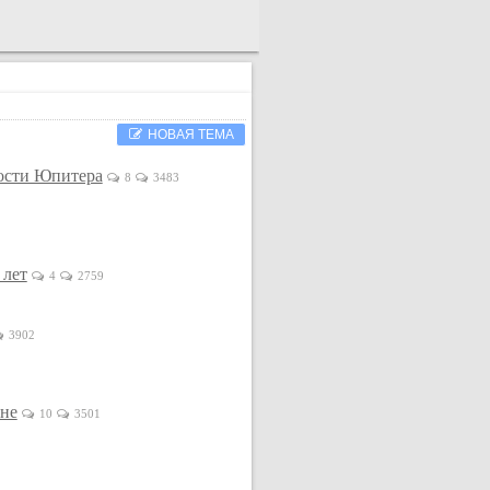
НОВАЯ ТЕМА
ности Юпитера
8
3483
 лет
4
2759
3902
ане
10
3501