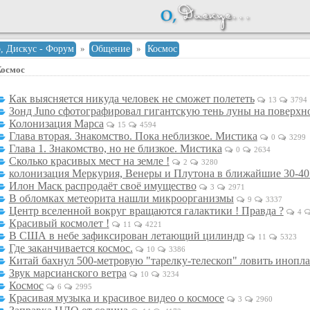
о, Дискус - Форум
»
Общение
»
Космос
Космос
Как выясняется никуда человек не сможет полететь
13
3794
Зонд Juno сфотографировал гигантскую тень луны на поверх
Колонизация Марса
15
4594
Глава вторая. Знакомство. Пока неблизкое. Мистика
0
3299
Глава 1. Знакомство, но не близкое. Мистика
0
2634
Сколько красивых мест на земле !
2
3280
колонизация Меркурия, Венеры и Плутона в ближайшие 30-40
Илон Маск распродаёт своё имущество
3
2971
В обломках метеорита нашли микроорганизмы
9
3337
Центр вселенной вокруг вращаются галактики ! Правда ?
4
Красивый космолет !
11
4221
В США в небе зафиксирован летающий цилиндр
11
5323
Где заканчивается космос.
10
3386
Китай бахнул 500-метровую "тарелку-телескоп" ловить инопл
Звук марсианского ветра
10
3234
Космос
6
2995
Красивая музыка и красивое видео о космосе
3
2960