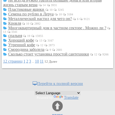
Не всегда нужно тратить большие деньги или вторая
Кулинария
жизнь старым веща
14
3931
Пластиковые ящики
10
3245
Физкультура и спорт
Семена по рублю в Леруа
10
3184
Видео и Кино
Металлический настил для чего он?
6
9121
Кровля
10
2892
Авто. Мото.
Многоквартирный дом в частном секторе . Можно ли ?
Космос
13
3341
спальня
19
15955
Домашние питомцы
Хороший кофе
13
3167
Утренний кофе
Медицина
12
2873
Смородина заболела
9
2681
Компьютер
Сколько стоит установка простой сантехники
12
9266
Ещё
12 страниц
1
2
3
10
11
...
12
Далее
Пользователи / Поиск
Группы
Норм
Перейти к полной версии
Музыкальный архив
Видео архив
Translate
Powered by
Дело
Организации
Объявления
вверх