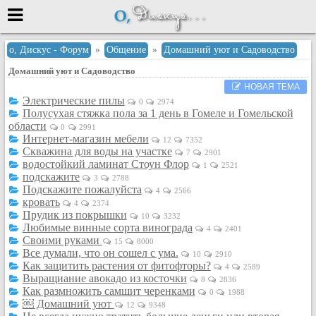
Меню
о, Дискус - Форум
»
Общение
»
Домашний уют и Садоводство
Домашний уют и Садоводство
или войти через
НОВАЯ ТЕМА
Электрические пилы
0
2974
Полусухая стяжка пола за 1 день в Гомеле и Гомельской
области
Вход с 7ooo.ru
0
2991
Интернет-магазин мебели
12
7352
Скважина для воды на участке
Регистрация
7
2901
водостойкий ламинат Стоун Флор
1
2521
Забыли пароль?
подскажите
3
2788
Данные авторизации одинаковые с
Подскажите пожалуйста
4
2566
сайтом 7ooo.ru
кровать
4
2374
Прудик из покрышки
Форумы
10
3232
Любимые винные сорта винограда
4
2401
Главная
Своими руками
15
8000
Поиск
Все думали, что он сошел с ума.
10
2910
Как защитить растения от фитофторы?
4
2589
Новые сообщения
Выращиание авокадо из косточки
8
2836
Беседы
Как размножить самшит черенками
0
1988
￼ Домашний уют
12
9348
Игры