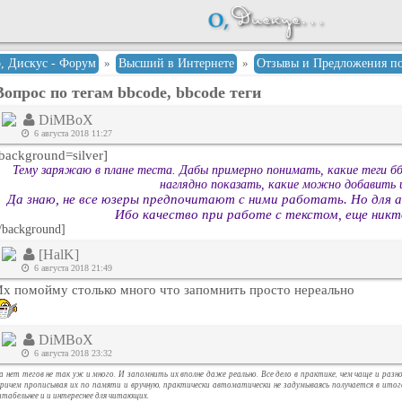
о, Дискус - Форум
»
Высший в Интернете
»
Отзывы и Предложения по
Вопрос по тегам bbcode, bbcode теги
DiMBoX
6 августа 2018 11:27
background=silver]
Тему заряжаю в плане теста. Дабы примерно понимать, какие теги б
наглядно показать, какие можно добавить 
Да знаю, не все юзеры предпочитают с ними работать. Но для а
Ибо качество при работе с текстом, еще никт
/background]
[HalK]
6 августа 2018 21:49
Их помойму столько много что запомнить просто нереально
DiMBoX
6 августа 2018 23:32
а нет тегов не так уж и много. И запомнить их вполне даже реально. Все дело в практике, чем чаще и раз
ричем прописывая их по памяти и вручную, практически автоматически не задумываясь получается в ито
итабельнее и и интереснее для читающих.