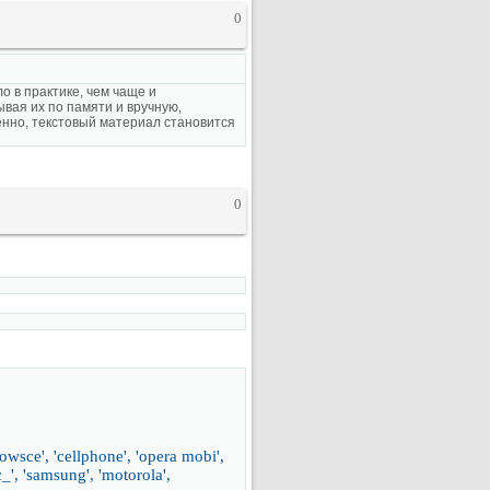
0
ло в практике, чем чаще и
вая их по памяти и вручную,
енно, текстовый материал становится
0
owsce', 'cellphone', 'opera mobi',
tc_', 'samsung', 'motorola',