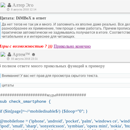
Алтер Эго
8 августа 2018 12:14
Цитата: DiMBoX в ответ
Да нет тегов не так уж и много. И запомнить их вполне даже реально. Все де
разнообразнее их применение, тем проще с ними работать. Причем прописы
практически автоматически не задумываясь получается в итоге. Соответств
читабельнее и и интереснее для читающих.
Игры с возможностью ? )))
Прикольно конечно
Артем™ ☻
10 августа 2018 23:51
В полном ответе много прикольных функций к примеру
Внимание! У вас нет прав для просмотра скрытого текста.
цитаты
#####################коды#############
sub check_smartphone {
if ($in[page]=~/^mobiledisable$/) {$iloop="0"; }
@mobilefone = ('iphone', 'android', 'pocket', 'palm', 'windows ce', 'wind
'ipod', 'small', 'sharp', 'sonyericsson', 'symbian', 'opera mini', 'nokia', 'h