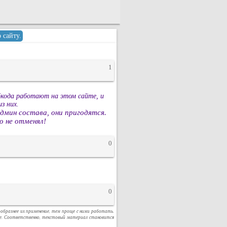
 сайту.
1
бкода работают на этом сайте, и
из них.
дмин состава, они пригодятся.
о не отменял!
0
0
нообразнее их применение, тем проще с ними работать.
ге. Соответственно, текстовый материал становится