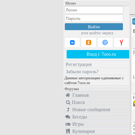
Меню
или войти через
[
Вход с 7ooo.ru
Регистрация
Забыли пароль?
[
Данные авторизации одинаковые с
сайтом 7ooo.ru
Форумы
Главная
Поиск
Новые сообщения
Беседы
Игры
Д
П
Кулинария
ч