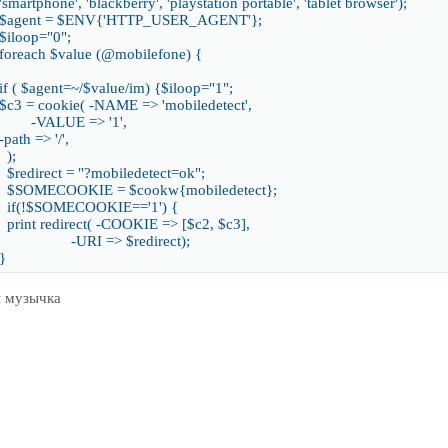
'smartphone', 'blackberry', 'playstation portable', 'tablet browser');
$agent = $ENV{'HTTP_USER_AGENT'};
$iloop="0";
foreach $value (@mobilefone) {
if ( $agent=~/$value/im) {$iloop="1";
$c3 = cookie( -NAME => 'mobiledetect',
-VALUE => '1',
-path => '/',
);
$redirect = "?mobiledetect=ok";
$SOMECOOKIE = $cookw{mobiledetect};
if(!$SOMECOOKIE=='1') {
print redirect( -COOKIE => [$c2, $c3],
-URI => $redirect);
}
и музычка