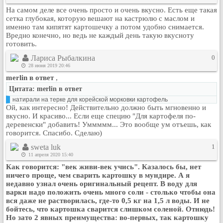
На самом деле все очень просто и очень вкусно. Есть еще такая
сетка глубокая, которую вешают на кастрюлю с маслом и
именно там кипятят картошечку а потом удобно снимается.
Вредно конечно, но ведь не каждый день такую вкусноту
готовить.
Лариса Рыбалкина
0
28 июня 2019 20:46
merlin в ответ
,
Цитата: merlin в ответ
натирали на терке для корейской морковки картофель
Ой, как интересно! Действительно должно быть мгновенно и
вкусно. И красиво... Если еще специю "Для картофеля по-
деревенски" добавить! Уммммм... Это вообще ум отъешь, как
говорится. Спасибо. Сделаю)
sweta luk
1
11 апреля 2020 15:40
Как говорится: "век живи-век учись". Казалось бы, нет
ничего проще, чем сварить картошку в мундире. А я
недавно узнал очень оригинальный рецепт. В воду для
варки надо положить очень много соли - столько чтобы она
вся даже не растворилась, где-то 0,5 кг на 1,5 л воды. И не
бойтесь, что картошка сварится слишком соленой. Отнюдь!
Но зато 2 явных преимущества: во-первых, так картошку