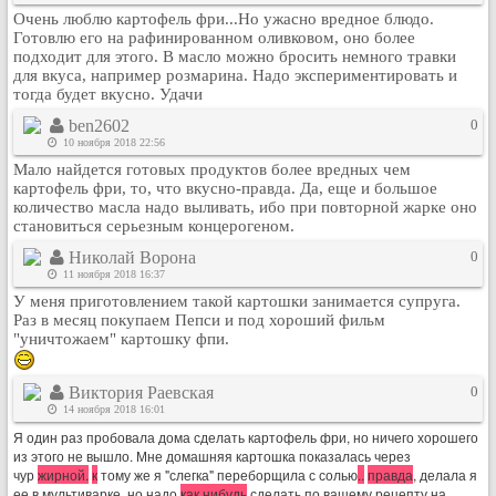
Очень люблю картофель фри...Но ужасно вредное блюдо.
Рейтинг сайтов
Готовлю его на рафинированном оливковом, оно более
подходит для этого. В масло можно бросить немного травки
Полная версия сайта
для вкуса, например розмарина. Надо экспериментировать и
тогда будет вкусно. Удачи
ben2602
0
10 ноября 2018 22:56
Мало найдется готовых продуктов более вредных чем
картофель фри, то, что вкусно-правда. Да, еще и большое
количество масла надо выливать, ибо при повторной жарке оно
становиться серьезным концерогеном.
Николай Ворона
0
11 ноября 2018 16:37
У меня приготовлением такой картошки занимается супруга.
Раз в месяц покупаем Пепси и под хороший фильм
"уничтожаем" картошку фпи.
Виктория Раевская
0
14 ноября 2018 16:01
Я один раз пробовала дома сделать картофель фри, но ничего хорошего
из этого не вышло. Мне домашняя картошка показалась через
чур
жирной.
к
тому же я "слегка" переборщила с солью
..
правда
, делала я
ее в мультиварке, но надо
как нибудь
сделать по вашему рецепту на