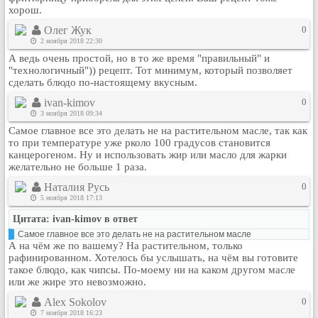
хорош.
Кулинария
Физкультура и спорт
Олег Жук
0
2 ноября 2018 22:30
Видео и Кино
А ведь очень простой, но в то же время "правильный" и
Авто. Мото.
"технологичный")) рецепт. Тот минимум, который позволяет
сделать блюдо по-настоящему вкусным.
Космос
ivan-kimov
0
Домашние питомцы
3 ноября 2018 09:34
Медицина
Самое главное все это делать не на растительном масле, так как
то при температуре уже рколо 100 градусов становится
Компьютер
канцерогеном. Ну и использовать жир или масло для жарки
Ещё
желательно не больше 1 раза.
Пользователи / Поиск
Наталия Русь
0
Группы
5 ноября 2018 17:13
Норм
Цитата: ivan-kimov в ответ
Самое главное все это делать не на растительном масле
Музыкальный архив
А на чём же по вашему? На растительном, только
Видео архив
рафинированном. Хотелось бы услышать, на чём вы готовите
такое блюдо, как чипсы. По-моему ни на каком другом масле
Дело
или же жире это невозможно.
Организации
Alex Sokolov
0
Объявления
7 ноября 2018 16:23