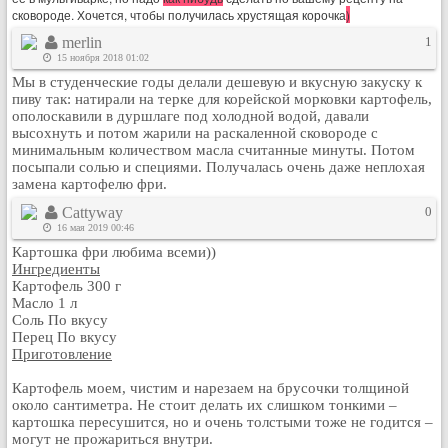
сковороде. Хочется, чтобы получилась хрустящая корочка
)
merlin
1
15 ноября 2018 01:02
Мы в студенческие годы делали дешевую и вкусную закуску к
пиву так: натирали на терке для корейской морковки картофель,
ополоскавили в дуршлаге под холодной водой, давали
высохнуть и потом жарили на раскаленной сковороде с
минимальным количеством масла считанные минуты. Потом
посыпали солью и специями. Получалась очень даже неплохая
замена картофелю фри.
Cattyway
0
16 мая 2019 00:46
Картошка фри любима всеми))
Ингредиенты
Картофель 300 г
Масло 1 л
Соль По вкусу
Перец По вкусу
Приготовление
Картофель моем, чистим и нарезаем на брусочки толщиной
около сантиметра. Не стоит делать их слишком тонкими –
картошка пересушится, но и очень толстыми тоже не годится –
могут не прожариться внутри.