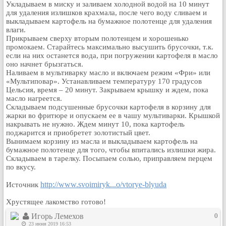
Укладываем в миску и заливаем холодной водой на 10 минут
для удаления излишков крахмала, после чего воду сливаем и
выкладываем картофель на бумажное полотенце для удаления
влаги.
Прикрываем сверху вторым полотенцем и хорошенько
промокаем. Старайтесь максимально высушить брусочки, т.к.
если на них останется вода, при погружении картофеля в масло
оно начнет брызгаться.
Наливаем в мультиварку масло и включаем режим «Фри» или
«Мультиповар». Устанавливаем температуру 170 градусов
Цельсия, время – 20 минут. Закрываем крышку и ждем, пока
масло нагреется.
Складываем подсушенные брусочки картофеля в корзину для
жарки во фритюре и опускаем ее в чашу мультиварки. Крышкой
накрывать не нужно. Ждем минут 10, пока картофель
поджарится и приобретет золотистый цвет.
Вынимаем корзину из масла и выкладываем картофель на
бумажное полотенце для того, чтобы впитались излишки жира.
Складываем в тарелку. Посыпаем солью, приправляем перцем
по вкусу.
http://www.svoimiryk...o/vtorye-blyuda
Источник
Хрустящее лакомство готово!
Игорь Лемехов
0
23 июня 2019 16:53