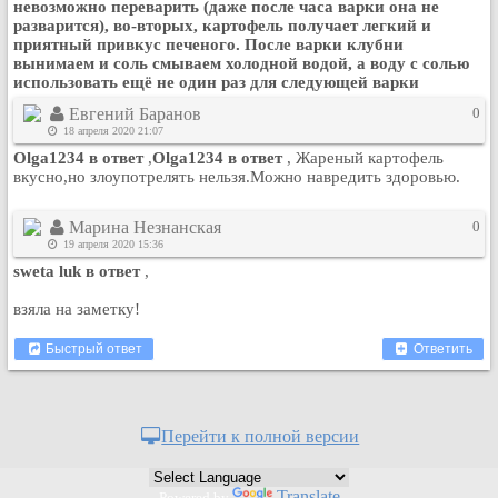
невозможно переварить (даже после часа варки она не
разварится), во-вторых, картофель получает легкий и
приятный привкус печеного. После варки клубни
вынимаем и соль смываем холодной водой, а воду с солью
использовать ещё не один раз для следующей варки
Евгений Баранов
0
18 апреля 2020 21:07
Olga1234 в ответ
,
Olga1234 в ответ
, Жареный картофель
вкусно,но злоупотрелять нельзя.Можно навредить здоровью.
Марина Незнанская
0
19 апреля 2020 15:36
sweta luk в ответ
,
взяла на заметку!
Быстрый ответ
Ответить
Перейти к полной версии
Translate
Powered by