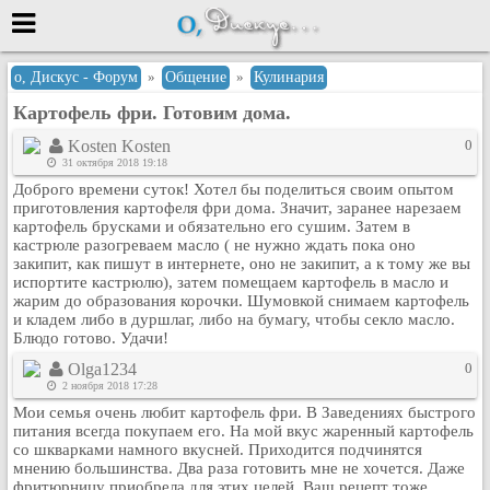
Меню
о, Дискус - Форум
»
Общение
»
Кулинария
Картофель фри. Готовим дома.
или войти через
Kosten Kosten
0
31 октября 2018 19:18
Доброго времени суток! Хотел бы поделиться своим опытом
Вход с 7ooo.ru
приготовления картофеля фри дома. Значит, заранее нарезаем
картофель брусками и обязательно его сушим. Затем в
Регистрация
кастрюле разогреваем масло ( не нужно ждать пока оно
закипит, как пишут в интернете, оно не закипит, а к тому же вы
Забыли пароль?
испортите кастрюлю), затем помещаем картофель в масло и
Данные авторизации одинаковые с
жарим до образования корочки. Шумовкой снимаем картофель
сайтом 7ooo.ru
и кладем либо в дуршлаг, либо на бумагу, чтобы секло масло.
Форумы
Блюдо готово. Удачи!
Главная
Olga1234
0
Поиск
2 ноября 2018 17:28
Мои семья очень любит картофель фри. В Заведениях быстрого
Новые сообщения
питания всегда покупаем его. На мой вкус жаренный картофель
Беседы
со шкварками намного вкусней. Приходится подчинятся
мнению большинства. Два раза готовить мне не хочется. Даже
Игры
фритюрницу приобрела для этих целей. Ваш рецепт тоже