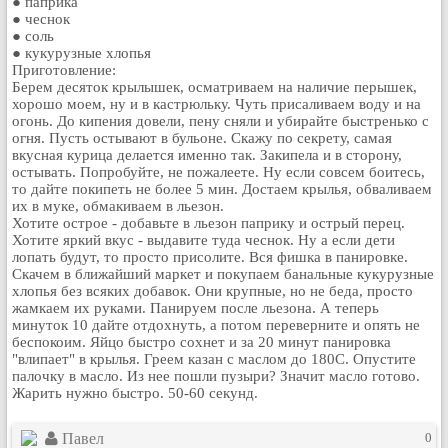
● паприка
● чеснок
● соль
● кукурузные хлопья
Приготовление:
Берем десяток крылышек, осматриваем на наличие перышек,
хорошо моем, ну и в кастрюльку. Чуть присаливаем воду и на
огонь. До кипения довели, пену сняли и убирайте быстренько с
огня. Пусть остывают в бульоне. Скажу по секрету, самая
вкусная курица делается именно так. Закипела и в сторону,
остывать. Попробуйте, не пожалеете. Ну если совсем боитесь,
то дайте покипеть не более 5 мин. Достаем крылья, обваливаем
их в муке, обмакиваем в льезон.
Хотите острое - добавьте в льезон паприку и острый перец.
Хотите яркий вкус - выдавите туда чеснок. Ну а если дети
лопать будут, то просто присолите. Вся фишка в панировке.
Скачем в ближайший маркет и покупаем банальные кукурузные
хлопья без всяких добавок. Они крупные, но не беда, просто
жамкаем их руками. Панируем после льезона. А теперь
минуток 10 дайте отдохнуть, а потом переверните и опять не
беспокоим. Яйцо быстро сохнет и за 20 минут панировка
"влипает" в крылья. Греем казан с маслом до 180С. Опустите
палочку в масло. Из нее пошли пузыри? Значит масло готово.
Жарить нужно быстро. 50-60 секунд.
Павел
0