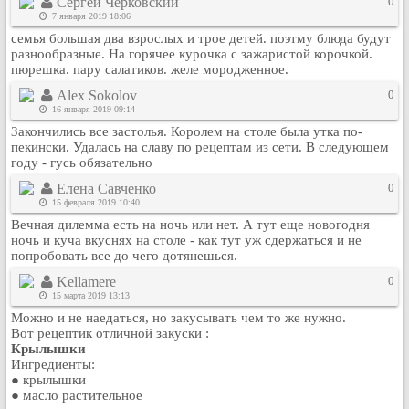
Сергей Черковский
0
Рейтинг сайтов
7 января 2019 18:06
семья большая два взрослых и трое детей. поэтму блюда будут
Полная версия сайта
разнообразные. На горячее курочка с зажаристой корочкой.
пюрешка. пару салатиков. желе мородженное.
Alex Sokolov
0
16 января 2019 09:14
Закончились все застолья. Королем на столе была утка по-
пекински. Удалась на славу по рецептам из сети. В следующем
году - гусь обязательно
Елена Савченко
0
15 февраля 2019 10:40
Вечная дилемма есть на ночь или нет. А тут еще новогодня
ночь и куча вкуснях на столе - как тут уж сдержаться и не
попробовать все до чего дотянешься.
Kellamere
0
15 марта 2019 13:13
Можно и не наедаться, но закусывать чем то же нужно.
Вот рецептик отличной закуски :
Крылышки
Ингредиенты:
● крылышки
● масло растительное