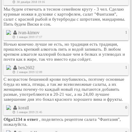
30 декабря 2018 19:16
Кулинария
Мы будем отмечать в тесном семейном кругу - 3 чел. Сделаю
Физкультура и спорт
куриные ножки в духовке с картофелем, салат "Фантазия",
салат с красной рыбой и бутерброды с шпротами, мандарины.
Видео и Кино
Пить будем Виски и сок.
Авто. Мото.
ivan-kimov
1
Космос
1 января 2019 17:17
Ночью конечно лучше не есть, но традиция есть традиция,
Домашние питомцы
пришлось крепкий алкоголь пить и водой запивать. В любом
Медицина
крепком алкаголе каллорий больше чем в белках и углеводах и
почти как в жире, так что вместо еды сойдет.
Компьютер
Ещё
ben2602
1
2 января 2019 12:09
Пользователи / Поиск
С возрастом бешенной крови поубавилось, поэтому основные
Группы
блуда из мяса, птицы, а так же всевозможные салаты, а их
женщины почему-то каждый новый год пытаются добавить
Норм
разные, употребляются в 20-21 час, а на 24,00 лучшее
Музыкальный архив
завершение дня это бокал красного хорошего вина и фрукты.
Видео архив
korall
0
5 января 2019 21:45
Дело
Olga1234 в ответ
, поделитесь рецептом салата "Фантазия",
Организации
пожалуйста.
Объявления