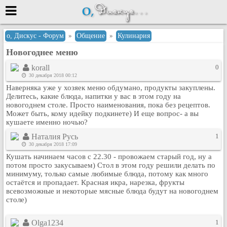
Меню
о, Дискус - Форум
»
Общение
»
Кулинария
Новогоднее меню
или войти через
korall
0
30 декабря 2018 00:12
Наверняка уже у хозяек меню обдумано, продукты закуплены.
Вход с 7ooo.ru
Делитесь, какие блюда, напитки у вас в этом году на
новогоднем столе. Просто наименования, пока без рецептов.
Регистрация
Может быть, кому идейку подкинете) И еще вопрос- а вы
кушаете именно ночью?
Забыли пароль?
Данные авторизации одинаковые с
Наталия Русь
1
сайтом 7ooo.ru
30 декабря 2018 17:09
Форумы
Кушать начинаем часов с 22.30 - провожаем старый год, ну а
потом просто закусываем) Стол в этом году решили делать по
Главная
минимуму, только самые любимые блюда, потому как много
Поиск
остаётся и пропадает. Красная икра, нарезка, фрукты
всевозможные и некоторые мясные блюда будут на новогоднем
Новые сообщения
столе)
Беседы
Игры
Olga1234
1