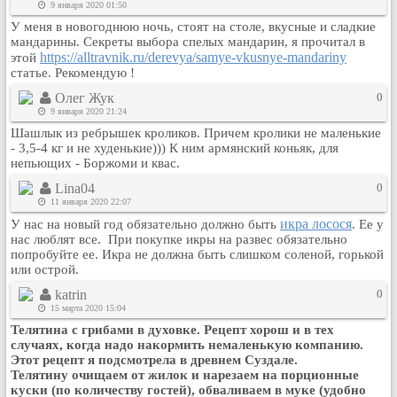
9 января 2020 01:50
У меня в новогоднюю ночь, стоят на столе, вкусные и сладкие
мандарины. Секреты выбора спелых мандарин, я прочитал в
https://alltravnik.ru/derevya/samye-vkusnye-mandariny
этой
статье. Рекомендую !
Олег Жук
0
9 января 2020 21:24
Шашлык из ребрышек кроликов. Причем кролики не маленькие
- 3,5-4 кг и не худенькие))) К ним армянский коньяк, для
непьющих - Боржоми и квас.
Lina04
0
11 января 2020 22:07
икра лосося
У нас на новый год обязательно должно быть
. Ее у
нас люблят все. При покупке икры на развес обязательно
попробуйте ее. Икра не должна быть слишком соленой, горькой
или острой.
katrin
0
15 марта 2020 15:04
Телятина с грибами в духовке. Рецепт хорош и в тех
случаях, когда надо накормить немаленькую компанию.
Этот рецепт я подсмотрела в древнем Суздале.
Телятину очищаем от жилок и нарезаем на порционные
куски (по количеству гостей), обваливаем в муке (удобно