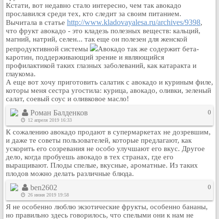
Кстати, вот недавно стало интересно, чем так авокадо
Рейтинг сайтов
прославился среди тех, кто следит за своим питанием.
http://www.kladovayalesa.ru/archives/9398
Вычитала в статье
,
Полная версия сайта
что фрукт авокадо - это кладезь полезных веществ: кальций,
магний, натрий, селен... так еще он полезен для женской
репродуктивной системы
Авокадо так же содержит бета-
каротин, поддерживающий зрение и являющийся
профилактикой таких глазных заболеваний, как катаракта и
глаукома.
А еще вот хочу приготовить салатик с авокадо и куриным филе,
которы меня сестра угостила: курица, авокадо, оливки, зеленый
салат, соевый соус и оливковое масло!
Роман Балденков
0
12 апреля 2019 16:33
К сожалению авокадо продают в супермаркетах не дозревшим,
и даже те советы пользователей, которые предлагают, как
ускорить его созревания не особо улучшают его вкус. Другое
дело, когда пробуешь авокадо в тех странах, где его
выращивают. Плоды спелые, вкусные, ароматные. Из таких
плодов можно делать различные блюда.
ben2602
0
26 июня 2019 19:58
Я не особенно люблю экзотические фрукты, особенно бананы,
но правильно здесь говорилось, что спелыми они к нам не