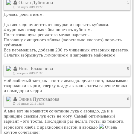
Ольга Дубинина
1
Кулинария
31 марта 2019 19:22
Физкультура и спорт
Делюсь рецептиком:
Видео и Кино
Два авокадо очистить от шкурки и порезать кубиком.
Авто. Мото.
4 куриных отварных яйца порезать кубиком.
Полголовки лука репчатого мелко нарезать.
Космос
Половину очищеного яблока (желательно кислого) поре-ать
кубиками.
Домашние питомцы
Все перемешать, добавив 200 гр чищенных отварных креветок.
Медицина
Салатик взбрызнуть лимончиком и заправить майонезом.
Компьютер
Ещё
Нина Блаженова
0
4 апреля 2019 01:32
Пользователи / Поиск
мой любимый завтрак - тост с авакадо. делаю тост, намазываю
Группы
творожным сыром, сверху кладу авакадо, затем вареное яичко
и помидорки черри
Норм
Элина Пустовалова
0
Музыкальный архив
10 апреля 2019 18:39
Видео архив
А мне вот не нравится сочетание лука с авокадо, да и в
Дело
принципе свежим лук есть не могу. Самый оптимальный
вариант - это тосты. Последний раз делала тосты из темного,
Организации
зернового хлеба с арахисовой пастой и авокадо
Очень
Объявления
крутое сочетание!