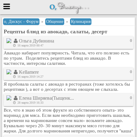
Меню
о, Дискус - Форум
»
Общение
»
Кулинария
Рецепты блюд из авокадо, салаты, десерт
или войти через
Ольга Дубинина
0
16 марта 2019 00:47
Авакадо набирает популярность. Читала, что его полезно есть
Вход с 7ooo.ru
по утрам. Поделитесь рецептами блюд из авакадо. В
частности, интерсны салатики.
Регистрация
Kellamere
0
Забыли пароль?
16 марта 2019 14:27
Данные авторизации одинаковые с
Я пробовала салаты с авокадо в ресторанах (тоже хотелось бы
сайтом 7ooo.ru
рецептики ), а вот о десертах с этим овощем не слыхала.
Форумы
Елена Ширяева(Тыщенк...
0
Главная
28 марта 2019 16:33
Поиск
Все, что я знаю об этом фрукте из собственного опыта- это
маринад для мяса. Если вам необходимо приготовить шашлык,
Новые сообщения
а времени на маринование совсем мало- возьмите авокадо.
Беседы
Буквально через 20- 30 минут максимум мясо готово для
жарки. Для долгого маринования непригодно, получится "каша"
Игры