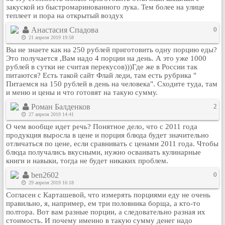
закуской из быстромаринованного лука. Тем более на улице
Рейтинг сайтов
теплеет и пора на открытый воздух
Полная версия сайта
Анастасия Спадова
0
21 апреля 2019 19:58
Вы не знаете как на 250 рублей приготовить одну порцию еды?
Это получается ,Вам надо 4 порции на день. А это уже 1000
рублей в сутки не считая перекусов)))Где же в России так
питаются? Есть такой сайт Флай леди, там есть рубрика "
Питаемся на 150 рублей в день на человека". Сходите туда, там
и меню и цены и что готовят на такую сумму.
Роман Балденков
2
27 апреля 2019 14:41
О чем вообще идет речь? Понятное дело, что с 2011 года
продукция выросла в цене и порция блюда будет значительно
отличаться по цене, если сравнивать с ценами 2011 года. Чтобы
блюда получались вкусными, нужно осваивать кулинарные
книги и навыки, тогда не будет никаких проблем.
ben2602
0
29 апреля 2019 16:18
Согласен с Карташевой, что измерять порциями еду не очень
правильно, я, например, ем три половника борща, а кто-то
полтора. Вот вам разные порции, а следовательно разная их
стоимость. И почему именно в такую сумму денег надо