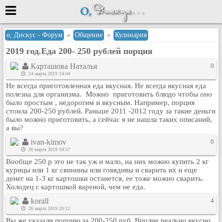
Меню
о, Дискус - Форум
»
Общение
»
Кулинария
2019 год.Еда 200- 250 рублей порция
или войти через
Карташова Наталья
0
24 марта 2019 14:44
Не всегда приготовленная еда вкусная. Не всегда вкусная еда
Вход с 7ooo.ru
полезна для организма. Можно приготовить блюдо чтобы оно
было простым , недорогим и вкусным. Например, порция
Регистрация
стоила 200-250 рублей. Раньше 2011 -2012 году за такие деньги
было можно приготовить, а сейчас я не нашла таких описаний,
Забыли пароль?
а вы?
Данные авторизации одинаковые с
сайтом 7ooo.ru
ivan-kimov
0
26 марта 2019 18:57
Форумы
Вообще 250 р это не так уж и мало, на них можно купить 2 кг
Главная
курицы или 1 кг свинины или говядивы и сварить их и еще
Поиск
денег на 1-3 кг картошки останется, ее тоже можно сварить.
Холодец с картошкой вареной, чем не еда.
Новые сообщения
korall
4
Беседы
26 марта 2019 20:12
Игры
Вы же указали порцию за 200-250 руб. Вполне реально вкусно