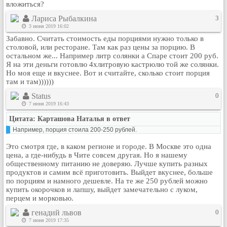
вложиться?
Лариса Рыбалкина
3
3 июня 2019 16:02
Забавно. Считать стоимость еды порциями нужно только в
столовой, или ресторане. Там как раз цены за порцию. В
остальном же... Например литр солянки а Спаре стоит 200 руб.
Я на эти деньги готовлю 4хлитровую кастрюлю той же солянки.
Но моя еще и вкуснее. Вот и считайте, сколько стоит порция
там и там))))))
Status
0
7 июня 2019 16:43
Цитата: Карташова Наталья в ответ
Например, порция стоила 200-250 рублей.
Это смотря где, в каком регионе и городе. В Москве это одна
цена, а где-нибудь в Чите совсем другая. Но я нашему
общественному питанию не доверяю. Лучше купить разных
продуктов и самим всё приготовить. Выйдет вкуснее, больше
по порциям и намного дешевле. На те же 250 рублей можно
купить окорочков и лапшу, выйдет замечательно с луком,
перцем и морковью.
генадий львов
0
7 июня 2019 17:35