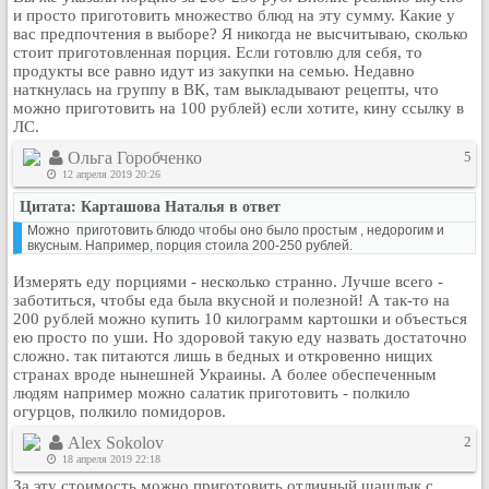
и просто приготовить множество блюд на эту сумму. Какие у
Кулинария
вас предпочтения в выборе? Я никогда не высчитываю, сколько
Физкультура и спорт
стоит приготовленная порция. Если готовлю для себя, то
продукты все равно идут из закупки на семью. Недавно
Видео и Кино
наткнулась на группу в ВК, там выкладывают рецепты, что
Авто. Мото.
можно приготовить на 100 рублей) если хотите, кину ссылку в
ЛС.
Космос
Ольга Горобченко
5
Домашние питомцы
12 апреля 2019 20:26
Медицина
Цитата: Карташова Наталья в ответ
Компьютер
Можно приготовить блюдо чтобы оно было простым , недорогим и
вкусным. Например, порция стоила 200-250 рублей.
Ещё
Пользователи / Поиск
Измерять еду порциями - несколько странно. Лучше всего -
заботиться, чтобы еда была вкусной и полезной! А так-то на
Группы
200 рублей можно купить 10 килограмм картошки и объесться
Норм
ею просто по уши. Но здоровой такую еду назвать достаточно
сложно. так питаются лишь в бедных и откровенно нищих
Музыкальный архив
странах вроде нынешней Украины. А более обеспеченным
людям например можно салатик приготовить - полкило
Видео архив
огурцов, полкило помидоров.
Дело
Alex Sokolov
2
Организации
18 апреля 2019 22:18
Объявления
За эту стоимость можно приготовить отличный шашлык с