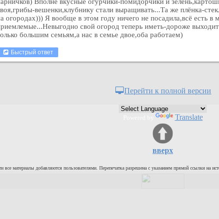
парничков) Вполне вкусные огурчики-помидорчики и зелень,картош
воя,грибы-вешенки,клубнику стали выращивать...Та же плёнка-стекл
а огородах))) Я вообще в этом году ничего не посадила,всё есть в 
приемлемые...Невыгодно свой огород теперь иметь-дороже выходит
только большим семьям,а нас в семье двое,оба работаем)
Быстрый ответ
Перейти к полной версии
Translate
Powered by
вверх
и все материалы добавляются пользователями. Перепечатка разрешена с указанием прямой ссылки на ист