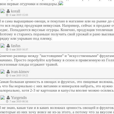
свои первые огурчики и помидоры.)
korall
6 мая 2019 15:03
Я и сама выращиваю овощи, и покупаю в магазине или на рынке до с
что вся подряд продукция невкусная. Например, сейчас в продаже о
редис. Попадаются вкусные огурцы. Конечно, продукция тепличная 
Поэтому я стараюсь пораньше получить свой урожай и рано высева
грядку или укрываю под пленку.
fasfus
6 мая 2019 16:37
Конечно разница между "настоящими" и "искусственными" фрукта
значимо. Просто поробуйте клубнику в сезон и привезенную из Гол
несезонные плоды отджают травой.
ivan-kimov
6 мая 2019 19:22
Самая большая ценность в овощах и фруктах, это пищевые волокна, 
А что бы нормально с них витамин и минералов набрать, это нужно
алореально, хотя 2-3 кг картошки и капусты вполне можно осились 
Yurgendn
7 мая 2019 00:56
 не знаю, какая там и в каких волокнах ценность овощей и фруктов.
екоторые из них хочу вовсе не из-за этого, а потому что за вкусом