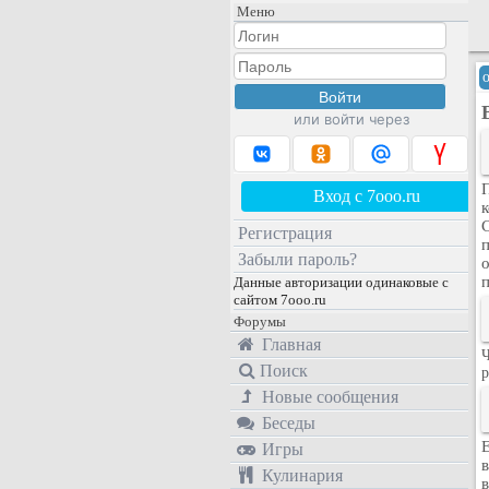
Меню
или войти через
Вход с 7ooo.ru
С
Регистрация
Забыли пароль?
Данные авторизации одинаковые с
сайтом 7ooo.ru
Форумы
Главная
Ч
Поиск
р
Новые сообщения
Беседы
Игры
Кулинария
в