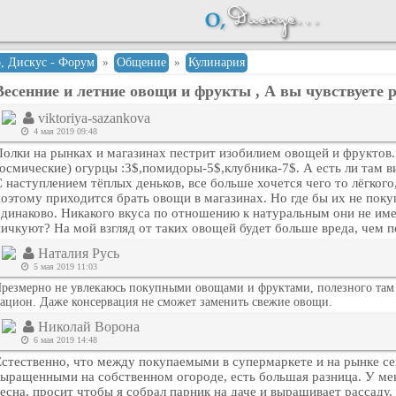
о, Дискус - Форум
»
Общение
»
Кулинария
Весенние и летние овощи и фрукты , А вы чувствуете 
viktoriya-sazankova
4 мая 2019 09:48
Полки на рынках и магазинах пестрит изобилием овощей и фруктов.
космические) огурцы :3$,помидоры-5$,клубника-7$. А есть ли там в
 наступлением тёплых деньков, все больше хочется чего то лёгкого
поэтому приходится брать овощи в магазинах. Но где бы их не поку
одинаково. Никакого вкуса по отношению к натуральным они не им
пичкуют? На мой взгляд от таких овощей будет больше вреда, чем п
Наталия Русь
5 мая 2019 11:03
резмерно не увлекаюсь покупными овощами и фруктами, полезного там я
ацион. Даже консервация не сможет заменить свежие овощи.
Николай Ворона
6 мая 2019 14:48
Естественно, что между покупаемыми в супермаркете и на рынке с
выращенными на собственном огороде, есть большая разница. У мен
есна, просит чтобы я собрал парник на даче и выращивает рассаду.