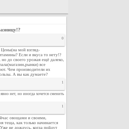
разницу!?
0
 Цены(на мой взгляд-
итамины? Если и вкуса то нету!?
, но до своего урожая ещё далеко,
пала(магазин,рынки) все
еют. Чем производители их
ользы. А вы как думаете?
1
вно нет, но иногда хочется сменить
1
ейчас овощами и своими,
я теща, как только начинается
 Уже не дождусь, когда пойдут