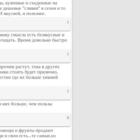
ы, куленные и съеденные на
 дешевые "сливки" в сезон и то
И вкусней, и полезнее.
1
вижу смысла есть безвкусные и
богащать. Время довольно быстро
1
прочим растут, тока в других
ики стоить будет прилично,
вестно где их больше химией
1
в них больше, чем пользы
0
 А овощи и фрукты продают
и и свои есть...те самые,из