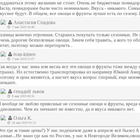
поддаваться этому желанию не стоит. Очень не бюджетные помидор
Пасху, помидорами были чисто номинально. Вкуса - никакого. Самые
куснее будут. В общем, все овощи и фрукты лучше есть по сезону. 
Анастасия Спадова
7 мая 2019 10:48
Разница конечно огромная. Стараюсь покупать только сезонные. Не 
очень дорогие безполезные овощи. Зачем себя травить, а кого то о
летит, поэтому можно перетерпеть .
ivan-kimov
7 мая 2019 21:07
ак когда у нас зима или весна все эти овощи и фрукты тоже между 
странах. Но естественно транспортировка из например Южной Амер
поэтому и цена меняется, а насчет вкуса вопрос спорный, еще неиз
пичкают.
генадий львов
8 мая 2019 00:35
Я вообще не люблю привозные не сезонные овощи и фрукты, вреда 
днозначно. Чем их пичкают не известно, да и вкуса никакого нет.
Ольга К.
24 мая 2019 01:52
Это где ж такие цены?) У нас подешевле даже в апереле всё было)
азные...Не знаю где как по России, у нас в Новгороде Великом,овощ