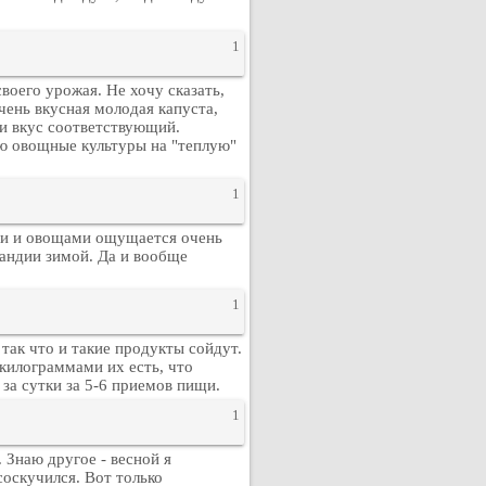
1
воего урожая. Не хочу сказать,
чень вкусная молодая капуста,
и вкус соответствующий.
ю овощные культуры на "теплую"
1
ми и овощами ощущается очень
ландии зимой. Да и вообще
1
так что и такие продукты сойдут.
 килограммами их есть, что
за сутки за 5-6 приемов пищи.
1
 Знаю другое - весной я
 соскучился. Вот только