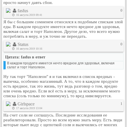
просто начнут давть сбои.
Рейтинг сайтов
fasfus
0
Полная версия сайта
16 августа 2019 09:41
Я бы с большим сомненем относился к подобным спискам злой
еды. В каждом продукте имеется нечто вредное для здоровья,
включая салат и торт Наполеон. Другое дело, что всего нужно
потреблять в меру, и уж точно не переедать.
Status
0
16 августа 2019 10:16
Цитата: fasfus в ответ
В каждом продукте имеется нечто вредное для здоровья, включая
салат и торт Наполеон.
Ну так торт "Наполеон" я и так включил в список вредных -
выпечка, особенно магазинный. А то, что в каждом продукте
есть вредное, так это жизнь, тут ведь разговор о том, вредно
или очень вредно. Если всё есть в меру, за исключением моего
списка (соль только по минимуму), то вред нивелируется.
Girlspace
1
17 августа 2019 13:04
На счет соли не соглашусь. Последние исследования ее
реабилиторовали. Просто во всем нужно знать меру. Есть люди
которые пьют воду с щепоткой соли и вылечились от многих