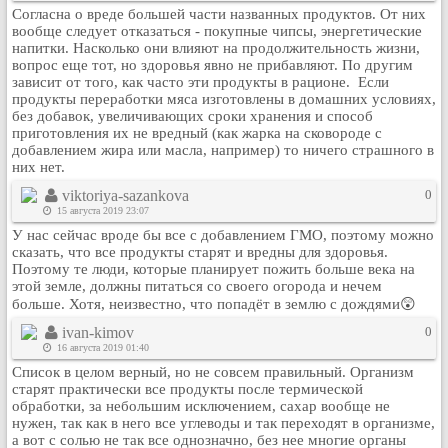
Согласна о вреде большей части названных продуктов. От них
Кулинария
вообще следует отказаться - покупные чипсы, энергетические
Физкультура и спорт
напитки. Насколько они влияют на продолжительность жизни,
вопрос еще тот, но здоровья явно не прибавляют. По другим
Видео и Кино
зависит от того, как часто эти продукты в рационе. Если
Авто. Мото.
продукты переработки мяса изготовлены в домашних условиях,
без добавок, увеличивающих сроки хранения и способ
Космос
приготовления их не вредный (как жарка на сковороде с
добавлением жира или масла, например) то ничего страшного в
Домашние питомцы
них нет.
Медицина
viktoriya-sazankova
0
Компьютер
15 августа 2019 23:07
Ещё
У нас сейчас вроде бы все с добавлением ГМО, поэтому можно
сказать, что все продукты старят и вредны для здоровья.
Пользователи / Поиск
Поэтому те люди, которые планирует пожить больше века на
Группы
этой земле, должны питаться со своего огорода и нечем
больше. Хотя, неизвестно, что попадёт в землю с дождями😲
Норм
ivan-kimov
0
Музыкальный архив
16 августа 2019 01:40
Видео архив
Список в целом верный, но не совсем правильный. Организм
Дело
старят практически все продукты после термической
обработки, за небольшим исключением, сахар вообще не
Организации
нужен, так как в него все углеводы и так переходят в организме,
а вот с солью не так все однозначно, без нее многие органы
Объявления