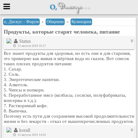
Меню
о, Дискус - Форум
»
Общение
»
Кулинария
Продукты, которые старят человека, питание
или войти через
Status
0
13 августа 2019 10:57
Все знают продукты для здоровья, но есть они и для старения,
Вход с 7ooo.ru
это примерно как живая и мёртвая вода из сказок. Вот список
таких плохих продуктов питания:
Регистрация
1. Сахар.
2. Соль.
Забыли пароль?
3. Энергетические напитки.
Данные авторизации одинаковые с
4. Алкоголь.
сайтом 7ooo.ru
5. Чипсы и попкорн.
Форумы
6. Переработанное мясо (колбасы, сосиски, полуфабрикаты,
консервы и т.д.).
Главная
7. Растворимый кофе.
Поиск
8. Выпечка.
Поэтому есть пути для сохранения высокой продолжительности
Новые сообщения
жизни и без лекарств - отказ от вышеперечисленных продуктов.
Беседы
korall
0
Игры
13 августа 2019 14:02