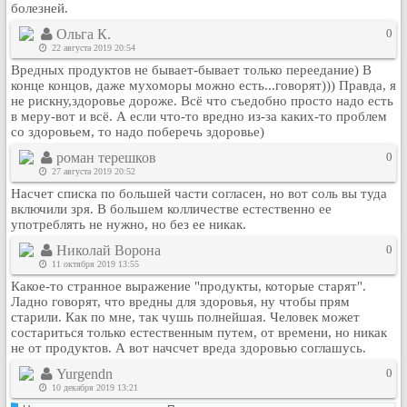
болезней.
Ольга К.
0
22 августа 2019 20:54
Вредных продуктов не бывает-бывает только переедание) В
конце концов, даже мухоморы можно есть...говорят))) Правда, я
не рискну,здоровье дороже. Всё что съедобно просто надо есть
в меру-вот и всё. А если что-то вредно из-за каких-то проблем
со здоровьем, то надо поберечь здоровье)
роман терешков
0
27 августа 2019 20:52
Насчет списка по большей части согласен, но вот соль вы туда
включили зря. В большем колличестве естественно ее
употреблять не нужно, но без ее никак.
Николай Ворона
0
11 октября 2019 13:55
Какое-то странное выражение "продукты, которые старят".
Ладно говорят, что вредны для здоровья, ну чтобы прям
старили. Как по мне, так чушь полнейшая. Человек может
состариться только естественным путем, от времени, но никак
не от продуктов. А вот начсчет вреда здоровью соглашусь.
Yurgendn
0
10 декабря 2019 13:21