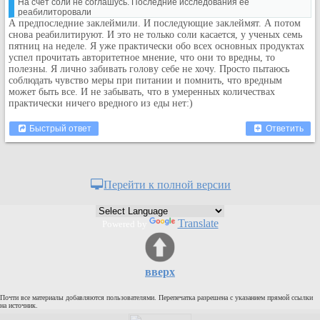
На счет соли не соглашусь. Последние исследования ее
реабилиторовали
А предпоследние заклеймили. И последующие заклеймят. А потом
снова реабилитируют. И это не только соли касается, у ученых семь
пятниц на неделе. Я уже практически обо всех основных продуктах
успел прочитать авторитетное мнение, что они то вредны, то
полезны. Я лично забивать голову себе не хочу. Просто пытаюсь
соблюдать чувство меры при питании и помнить, что вредным
может быть все. И не забывать, что в умеренных количествах
практически ничего вредного из еды нет:)
Быстрый ответ
Ответить
Перейти к полной версии
Translate
Powered by
вверх
Почти все материалы добавляются пользователями. Перепечатка разрешена с указанием прямой ссылки
на источник.