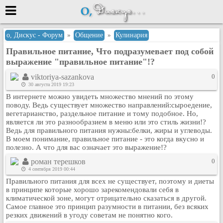
Меню
о, Дискус - Форум
»
Общение
»
Кулинария
Правильное питание, Что подразумевает под собой
или войти через
выражение "правильное питание"!?
viktoriya-sazankova
0
30 августа 2019 19:23
Вход с 7ooo.ru
В интернете можно увидеть множество мнений по этому
поводу. Ведь существует множество направлений:сыроедение,
Регистрация
вегетарианство, раздельное питание и тому подобное. Но,
Забыли пароль?
является ли это разнообразием в меню или это стиль жизни!?
Ведь для правильного питания нужны:белки, жиры и углеводы.
Данные авторизации одинаковые с
В моем понимание, правильное питание - это когда вкусно и
сайтом 7ooo.ru
полезно. А что для вас означает это выражение!?
Форумы
роман терешков
0
Главная
4 сентября 2019 00:44
Поиск
Правильного питания для всех не существует, поэтому и диеты
в принципе которые хорошо зарекомендовали себя в
Новые сообщения
климатической зоне, могут отрицательно сказаться в другой.
Беседы
Самое главное это принцип разумности в питании, без всяких
резких движений в угоду советам не понятно кого.
Игры