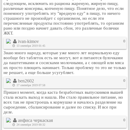
следующем, исключить из рациона жареную, жирную пищу,
Рейтинг сайтов
различные консервы, копченую пищу. Понятное дело, что если
понемногу употреблять эту "вредную еду" в пищу, то ничего
Полная версия сайта
страшного не произойдет с организмом, но если эти
перечисленные продукты постоянно употреблять, то организм
рано или поздно начнет давать сбои, это различные болячки
ЖКТ.
ivan-kimov
0
13 сентября 2019 01:45
Знаю много народу, которые уже много лет нормальную еду
вообще без таблеток есть не могут, вот и питаются булочками
да паштетиками и сосисками молочными, а с овощей или мяса
их просто плющить начинает. Только проблему то это не только
не решает, а еще больше усугубляет.
ben2602
0
17 сентября 2019 07:58
Пришел момент, когда каста безработных выпускников вышей
стала искать выход и нашла. Им стало правильное питание, но
всех так не пристроешь к кормушке и началось разделение на
сыроедение, сбалансирование и далее по списку. И все при
деле.
анфиса черкаская
0
24 сентября 2019 00:32