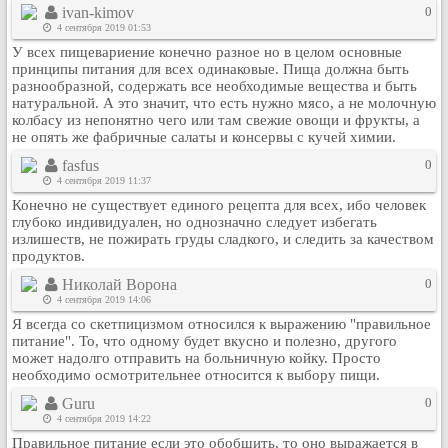
ivan-kimov
0
Кулинария
4 сентября 2019 01:53
Физкультура и спорт
У всех пищевариение конечно разное но в целом основные
принципы питания для всех одинаковые. Пища должна быть
Видео и Кино
разнообразной, содержать все необходимые вещества и быть
Авто. Мото.
натуральной. А это значит, что есть нужно мясо, а не молочную
колбасу из непонятно чего или там свежие овощи и фрукты, а
Космос
не опять же фабричные салаты и консервы с кучей химии.
Домашние питомцы
fasfus
0
Медицина
4 сентября 2019 11:37
Компьютер
Конечно не существует единого рецепта для всех, ибо человек
глубоко индивидуален, но однозначно следует избегать
Ещё
излишеств, не пожирать груды сладкого, и следить за качеством
Пользователи / Поиск
продуктов.
Группы
Николай Ворона
0
4 сентября 2019 14:06
Норм
Я всегда со скетпицизмом относился к выражению "правильное
Музыкальный архив
питание". То, что одному будет вкусно и полезно, другого
может надолго отправить на больничную койку. Просто
Видео архив
необходимо осмотрительнее относится к выбору пищи.
Дело
Guru
0
Организации
4 сентября 2019 14:22
Объявления
Правильное питание если это обобщить, то оно выражается в