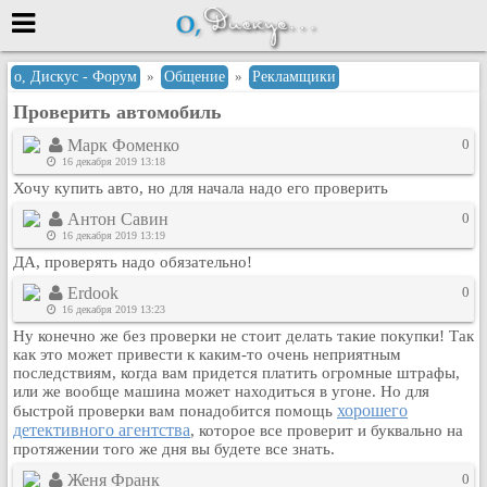
Меню
о, Дискус - Форум
»
Общение
»
Рекламщики
Проверить автомобиль
или войти через
Марк Фоменко
0
16 декабря 2019 13:18
Хочу купить авто, но для начала надо его проверить
Вход с 7ooo.ru
Антон Савин
0
Регистрация
16 декабря 2019 13:19
ДА, проверять надо обязательно!
Забыли пароль?
Данные авторизации одинаковые с
Erdook
0
сайтом 7ooo.ru
16 декабря 2019 13:23
Форумы
Ну конечно же без проверки не стоит делать такие покупки! Так
как это может привести к каким-то очень неприятным
Главная
последствиям, когда вам придется платить огромные штрафы,
Поиск
или же вообще машина может находиться в угоне. Но для
хорошего
быстрой проверки вам понадобится помощь
Новые сообщения
детективного агентства
, которое все проверит и буквально на
Беседы
протяжении того же дня вы будете все знать.
Игры
Женя Франк
0