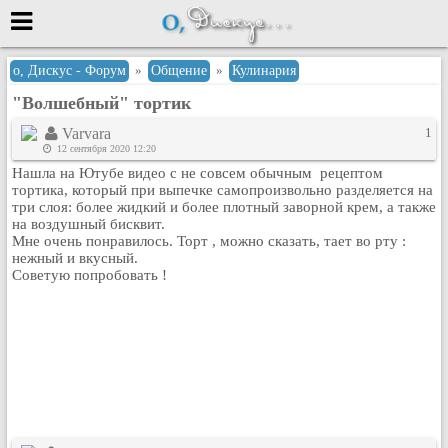
Меню
о, Дискус - Форум
»
Общение
»
Кулинария
"Волшебный" тортик
или войти через
Varvara
1
12 сентября 2020 12:20
Нашла на Ютубе видео с не совсем обычным рецептом
Вход с 7ooo.ru
тортика, который при выпечке самопроизвольно разделяется на
три слоя: более жидкий и более плотный заворной крем, а также
Регистрация
на воздушный бисквит.
Мне очень понравилось. Торт , можно сказать, тает во рту :
Забыли пароль?
нежный и вкусный.
Данные авторизации одинаковые с
Советую попробовать !
сайтом 7ooo.ru
Форумы
Главная
Поиск
Новые сообщения
Беседы
Игры