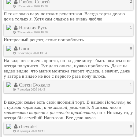
Гробов Сергей
2
Кулинария
17 сентября 2020 15:38
Физкультура и спорт
Я тоже знаю пару похожих рецептиков. Всегда торты делаю
дома только я. Хотя сам сладкое не очень люблю
Видео и Кино
Наталия Русь
1
Авто. Мото.
23 сентября 2020 18:38
Космос
Интересный рецепт, стоит попробовать.
Домашние питомцы
Guru
0
12 октября 2020 13:54
Медицина
На виде овсе очень просто, но на деле могут быть нюансы и не
Компьютер
всегда получится. Тут дело опыта, нужно пробовать. Даже на
Ещё
видео видно, что магия монтажа творит чудеса, а значит, даже
у автора в видео не все с первого раза получилось.
Пользователи / Поиск
Євген Бухкало
1
Группы
7 декабря 2020 16:43
Норм
Музыкальный архив
В каждой семье есть свой любимій торт. В нашей
Наполеон, но
с сухими коржами, а не мягкий, резиновій. В жизни пекли
Видео архив
множество тортов к различнім праздникам
, но к Новому году
всегда біл семейній Наполеон. Все дело вкуса.
Дело
chevrolet
0
Организации
8 декабря 2020 10:11
Объявления