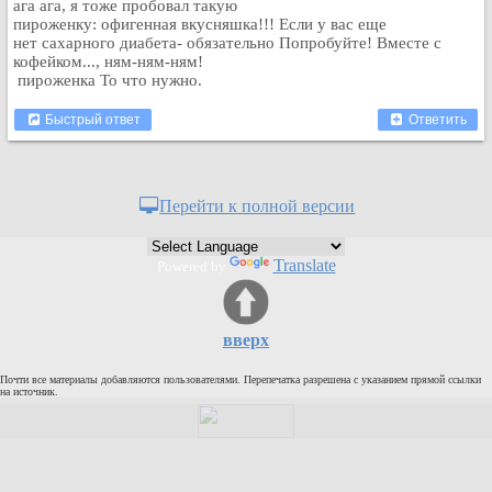
ага ага, я тоже пробовал такую
Рейтинг сайтов
пироженку: офигенная вкусняшка!!! Если у вас еще
нет сахарного диабета- обязательно Попробуйте! Вместе с
Полная версия сайта
кофейком..., ням-ням-ням!
пироженка То что нужно.
Быстрый ответ
Ответить
Перейти к полной версии
Translate
Powered by
вверх
Почти все материалы добавляются пользователями. Перепечатка разрешена с указанием прямой ссылки
на источник.