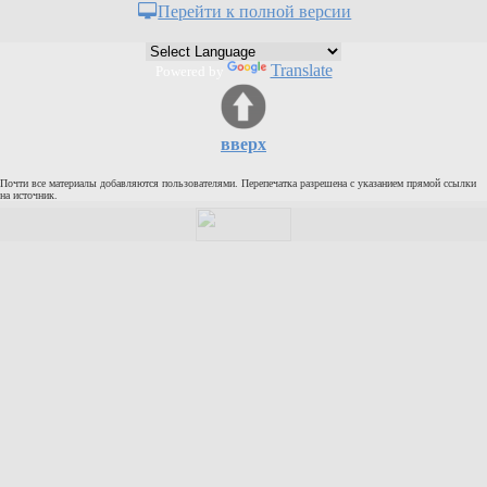
Перейти к полной версии
Кулинария
Физкультура и спорт
Translate
Powered by
Видео и Кино
Авто. Мото.
Космос
вверх
Домашние питомцы
Почти все материалы добавляются пользователями. Перепечатка разрешена с указанием прямой ссылки
Медицина
на источник.
Компьютер
Ещё
Пользователи / Поиск
Группы
Норм
Музыкальный архив
Видео архив
Дело
Организации
Объявления