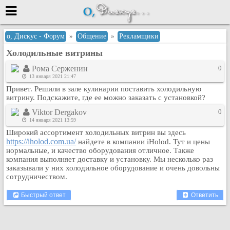
Меню
о, Дискус - Форум
»
Общение
»
Рекламщики
Холодильные витрины
или войти через
Рома Серженин
0
13 января 2021 21:47
Привет. Решили в зале кулинарии поставить холодильную
Вход с 7ooo.ru
витрину. Подскажите, где ее можно заказать с установкой?
Регистрация
Viktor Dergakov
0
14 января 2021 13:59
Забыли пароль?
Широкий ассортимент холодильных витрин вы здесь
Данные авторизации одинаковые с
https://iholod.com.ua/
найдете в компании iHolod. Тут и цены
сайтом 7ooo.ru
нормальные, и качество оборудования отличное. Также
Форумы
компания выполняет доставку и установку. Мы несколько раз
заказывали у них холодильное оборудование и очень довольны
Главная
сотрудничеством.
Поиск
Быстрый ответ
Ответить
Новые сообщения
Беседы
Игры