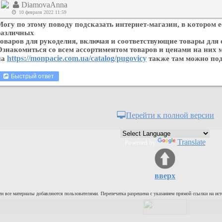
DiamovaAnna
10 февраля 2022 11:59
Могу по этому поводу подсказать интернет-магазин, в котором 
различных
товаров для рукоделия, включая и соответствующие товары для 
Ознакомиться со всем ассортиментом товаров и ценами на них
https://monpacie.com.ua/catalog/pugovicy
на
также там можно под
Быстрый ответ
Перейти к полной версии
Translate
Powered by
вверх
и все материалы добавляются пользователями. Перепечатка разрешена с указанием прямой ссылки на ист