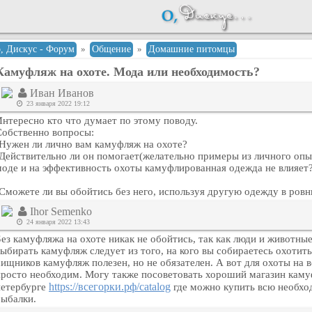
о, Дискус - Форум
»
Общение
»
Домашние питомцы
Камуфляж на охоте. Мода или необходимость?
Иван Иванов
23 января 2022 19:12
Интересно кто что думает по этому поводу.
Собственно вопросы:
-Нужен ли лично вам камуфляж на охоте?
-Действительно ли он помогает(желательно примеры из личного опыт
моде и на эффективность охоты камуфлированная одежда не влияет
-Сможете ли вы обойтись без него, используя другую одежду в ров
Ihor Semenko
24 января 2022 13:43
Без камуфляжа на охоте никак не обойтись, так как люди и животны
выбирать камуфляж следует из того, на кого вы собираетесь охотит
хищников камуфляж полезен, но не обязателен. А вот для охоты н
просто необходим. Могу также посоветовать хороший магазин кам
https://всегорки.рф/catalog
петербурге
где можно купить всю необхо
рыбалки.