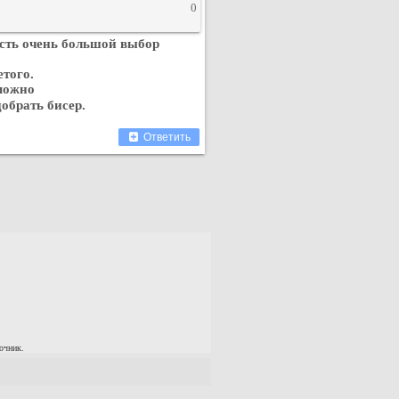
0
есть очень большой выбор
етого.
 можно
обрать бисер.
Ответить
очник.