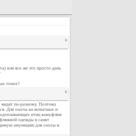
0
а) или все же это просто дань
?
ных тонах?
0
е видят по-разному. Поэтому
ься. Для охоты на копытных и
а водоплавающих птиц камуфляж
уфляжной одежды в санкт
димую амуницию для охоты и