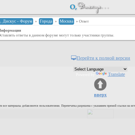
о, Дискус - Форум
»
Города
»
Москва
» Ответ
Информация
ставлять ответы в данном форуме могут только участники группы.
Перейти к полной версии
Translate
Powered by
вверх
и все материалы добавляются пользователями. Перепечатка разрешена с указанием прямой ссылки на ист