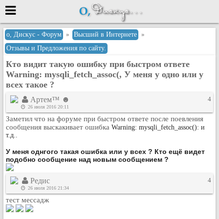
Меню
о, Дискус - Форум
»
Высший в Интернете
»
Отзывы и Предложения по сайту.
или войти через
Кто видит такую ошибку при быстром ответе
Warning: mysqli_fetch_assoc(, У меня у одно или у
всех такое ?
Вход с 7ooo.ru
Артем™ ☻
4
Регистрация
26 июля 2016 20:11
Заметил что на форуме при быстром ответе после поевления
Забыли пароль?
сообщения выскакивает ошибка
Warning: mysqli_fetch_assoc(): и
Данные авторизации одинаковые с
т.д..
сайтом 7ooo.ru
Форумы
У меня однгого такая ошибка или у всех ? Кто ещё видет
подобно сообщение над новым сообщением ?
Главная
Поиск
Редис
4
Новые сообщения
26 июля 2016 21:34
тест мессадж
Беседы
Игры