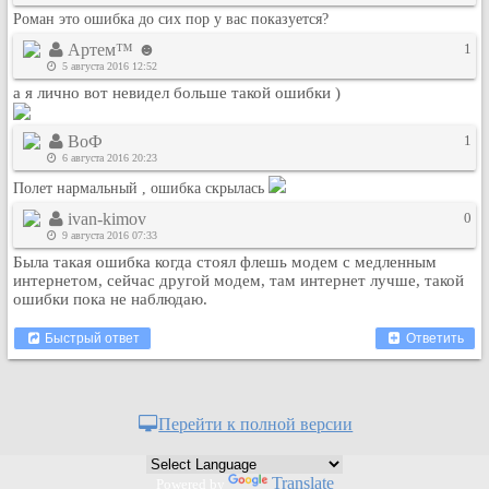
Роман это ошибка до сих пор у вас показуется?
Рейтинг сайтов
Артем™ ☻
1
Полная версия сайта
5 августа 2016 12:52
а я лично вот невидел больше такой ошибки )
ВоФ
1
6 августа 2016 20:23
Полет нармальный , ошибка скрылась
ivan-kimov
0
9 августа 2016 07:33
Была такая ошибка когда стоял флешь модем с медленным
интернетом, сейчас другой модем, там интернет лучше, такой
ошибки пока не наблюдаю.
Быстрый ответ
Ответить
Перейти к полной версии
Translate
Powered by