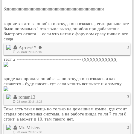
Кулинария
блииииииииииииииииииииииииииииииииииииииин
Физкультура и спорт
Видео и Кино
короче хз что за ошибка и откуда она взялась , если раньше все
было нормально ! отключил вывод ошибок при дабавление
Авто. Мото.
быстрого ответа ... если что нетак с форумом сразу пишем все
Космос
сюда
Домашние питомцы
Артем™ ☻
3
26 июля 2016 22:07
Медицина
тест 2 ------------------------------------------- (((((((((((((((((((((((
Компьютер
Ещё
Пользователи / Поиск
вроде как пропала ошибка ... но откуда она взялась и как
Группы
скажется - буду писать тут если ченить всплывет и я замечу
Норм
roman13
3
Музыкальный архив
28 июля 2016 16:25
Видео архив
Тоже есть такая вещь но только на домашнем компе, где стоит
старая оперативная система, а на работе винда то ли 7 то ли 8
Дело
стоит, а может и 10, там такого нет.
Организации
Mr. Misters
3
Объявления
28 июля 2016 17:33