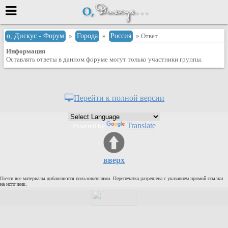
Меню
о, Дискус - Форум
»
Города
»
Россия
» Ответ
Информация
или войти через
Оставлять ответы в данном форуме могут только участники группы.
Вход с 7ooo.ru
Перейти к полной версии
Регистрация
Забыли пароль?
Translate
Powered by
Данные авторизации одинаковые с
сайтом 7ooo.ru
Форумы
вверх
Главная
Почти все материалы добавляются пользователями. Перепечатка разрешена с указанием прямой ссылки
Поиск
на источник.
Новые сообщения
Беседы
Игры