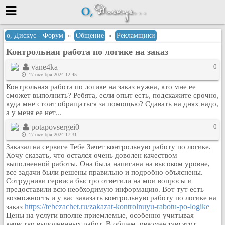
Меню
о, Дискус - Форум
»
Общение
»
Рекламщики
Контрольная работа по логике на заказ
или войти через
vane4ka
0
17 октября 2024 12:45
Контрольная работа по логике на заказ нужна, кто мне ее
Вход с 7ooo.ru
сможет выполнить? Ребята, если опыт есть, подскажите срочно,
куда мне стоит обращаться за помощью? Сдавать на днях надо,
Регистрация
а у меня ее нет...
Забыли пароль?
potapovsergei0
0
Данные авторизации одинаковые с
17 октября 2024 17:31
сайтом 7ooo.ru
Заказал на сервисе Тебе Зачет контрольную работу по логике.
Форумы
Хочу сказать, что остался очень доволен качеством
выполненной работы. Она была написана на высоком уровне,
Главная
все задачи были решены правильно и подробно объяснены.
Поиск
Сотрудники сервиса быстро ответили на мои вопросы и
предоставили всю необходимую информацию. Вот тут есть
Новые сообщения
возможность и у вас заказать контрольную работу по логике на
Беседы
https://tebezachet.ru/zakazat-kontrolnuyu-rabotu-po-logike
заказ
Цены на услуги вполне приемлемые, особенно учитывая
Игры
качество выполненных работ. В общем, рекомендую этот