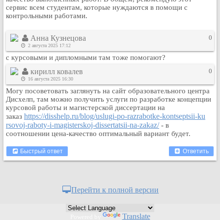
сервис всем студентам, которые нуждаются в помощи с
Кулинария
контрольными работами.
Физкультура и спорт
Видео и Кино
Анна Кузнецова
0
2 августа 2025 17:12
Авто. Мото.
с курсовыми и дипломными там тоже помогают?
Космос
кирилл ковалев
0
Домашние питомцы
16 августа 2025 16:30
Медицина
Могу посоветовать заглянуть на сайт образовательного центра
Дисхелп, там можно получить услуги по разработке концепции
Компьютер
курсовой работы и магистерской диссертации на
Ещё
https://disshelp.ru/blog/uslugi-po-razrabotke-kontseptsii-ku
заказ
Пользователи / Поиск
rsovoj-raboty-i-magisterskoj-dissertatsii-na-zakaz/
- в
соотношении цена-качество оптимальный вариант будет.
Группы
Норм
Быстрый ответ
Ответить
Музыкальный архив
Видео архив
Перейти к полной версии
Дело
Организации
Translate
Объявления
Powered by