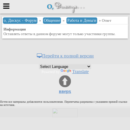
Меню
о, Дискус - Форум
»
Общение
»
Работа и Деньги
» Ответ
Информация
или войти через
Оставлять ответы в данном форуме могут только участники группы.
Вход с 7ooo.ru
Перейти к полной версии
Регистрация
Забыли пароль?
Translate
Powered by
Данные авторизации одинаковые с
сайтом 7ooo.ru
Форумы
вверх
Главная
Почти все материалы добавляются пользователями. Перепечатка разрешена с указанием прямой ссылки
Поиск
на источник.
Новые сообщения
Беседы
Игры