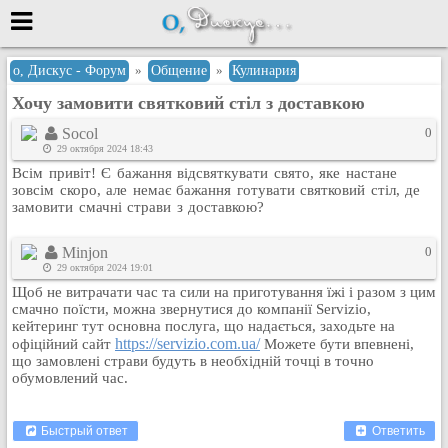
Меню
о, Дискус - Форум
»
Общение
»
Кулинария
Хочу замовити святковий стіл з доставкою
или войти через
Socol
0
29 октября 2024 18:43
Всім привіт! Є бажання відсвяткувати свято, яке настане
Вход с 7ooo.ru
зовсім скоро, але немає бажання готувати святковий стіл, де
замовити смачні страви з доставкою?
Регистрация
Забыли пароль?
Minjon
0
Данные авторизации одинаковые с
29 октября 2024 19:01
сайтом 7ooo.ru
Щоб не витрачати час та сили на приготування їжі і разом з цим
Форумы
смачно поїсти, можна звернутися до компанії Servizio,
кейтеринг тут основна послуга, що надається, заходьте на
Главная
https://servizio.com.ua/
офіційний сайт
Можете бути впевнені,
Поиск
що замовлені страви будуть в необхідній точці в точно
обумовлений час.
Новые сообщения
Беседы
Быстрый ответ
Ответить
Игры