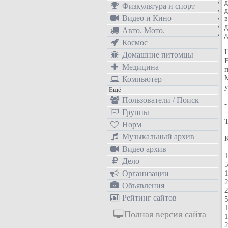
д
Физкультура и спорт
д
Видео и Кино
в
д
Авто. Мото.
д
Космос
Домашние питомцы
Медицина
Компьютер
у
Ещё
Пользователи / Поиск
Группы
Норм
Музыкальный архив
Видео архив
1
Дело
5
Организации
1
2
Объявления
2
Рейтинг сайтов
5
1
Полная версия сайта
1
2