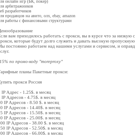
ля онлайн игр (БК, покер)
ля арбитражников
еб разработчиков
ля продавцов на авито, олх, ebay, amazon
ля работы с финансовыми структурами
Ценообразование
Если вам приходилось работать с прокси, вы в курсе что за низкую
прокси, которые будут долго служить и давать высокую пропускную
Мы постоянно работаем над нашими услугами и сервисом, и оправ
слуг.
-15% по промо-коду "moreproxy
"
Тарифные планы Пакетные прокси:
Купить прокси Россия
 IP Адрес - 1.25$. в месяц
 IP Адресов - 4.75$. в месяц
0 IP Адресов - 8.50 $. в месяц
0 IP Адресов - 14.40$. в месяц
5 IP Адресов - 15.50$. в месяц
0 IP Адресов - 25.00$. в месяц
00 IP Адресов - 38.00 $. в месяц
50 IP Адресов - 52.50$. в месяц
00 IP Адресов - 66.00$. в месяц