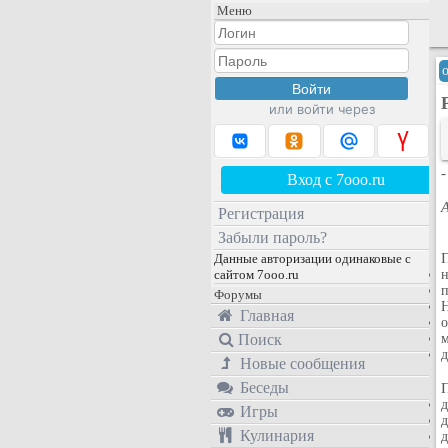
Меню
или войти через
Вход с 7ooo.ru
Регистрация
Забыли пароль?
Данные авторизации одинаковые с
сайтом 7ooo.ru
п
Форумы
Н
Главная
о
Поиск
м
д
Новые сообщения
Беседы
д
Игры
д
Кулинария
д