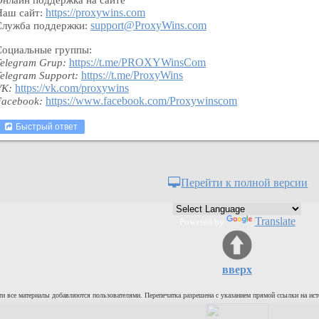
Онлайн поддержка на сайте
https://proxywins.com
Наш сайт:
support@ProxyWins.com
Служба поддержки:
Социальные группы:
https://t.me/PROXYWinsCom
Telegram Grup:
https://t.me/ProxyWins
Telegram Support:
https://vk.com/proxywins
VK:
https://www.facebook.com/Proxywinscom
Facebook:
Быстрый ответ
Перейти к полной версии
Translate
Powered by
вверх
и все материалы добавляются пользователями. Перепечатка разрешена с указанием прямой ссылки на ист