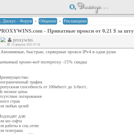
о, Дискус - Форум
»
Общение
»
Рекламщики
PROXYWINS.com - Приватные прокси от 0.21 $ за шту
proxywins
13 февраля 2025 07:28
- Анонимные, быстрые, серверные прокси IPv4 в одни руки
Активный промо-код
moreproxy -15% скидка
Преимущества:
неограниченный трафик
ропускная способность от 100мбит/с до 1гбит/c.
е низкие цены
тсутствие логирования
ного стран
ля любых целей
Подходят для:
ля seo софта
ля работы в соц сетях
ля телеграма