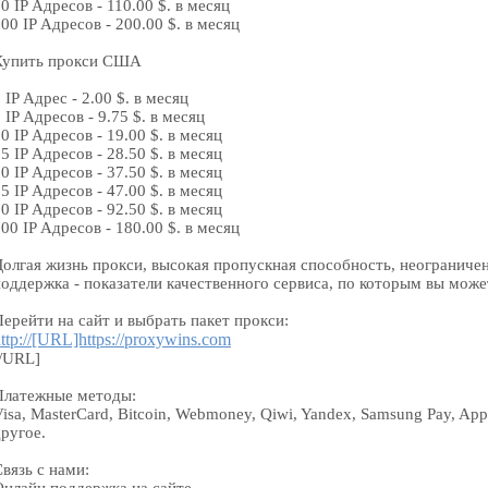
0 IP Адресов - 110.00 $. в месяц
00 IP Адресов - 200.00 $. в месяц
Купить прокси США
 IP Адрес - 2.00 $. в месяц
 IP Адресов - 9.75 $. в месяц
0 IP Адресов - 19.00 $. в месяц
5 IP Адресов - 28.50 $. в месяц
0 IP Адресов - 37.50 $. в месяц
5 IP Адресов - 47.00 $. в месяц
0 IP Адресов - 92.50 $. в месяц
00 IP Адресов - 180.00 $. в месяц
Долгая жизнь прокси, высокая пропускная способность, неограниче
поддержка - показатели качественного сервиса, по которым вы може
ерейти на сайт и выбрать пакет прокси:
ttp://[URL]https://proxywins.com
[/URL]
Платежные методы:
isa, MasterCard, Bitcoin, Webmoney, Qiwi, Yandex, Samsung Pay, App
ругое.
вязь с нами: