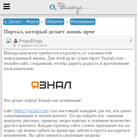
Меню
о, Дискус - Форум
»
Общение
»
Рекламщики
Портал, который делает жизнь ярче
или войти через
ProgoBlogo
0
27 февраля 2025 06:09
Иногда нам всем требуется отдохнуть от сложностей
Вход с 7ooo.ru
повседневной жизни. Для этой цели существует Yaznal.com -
онлайн-сайт, созданный, чтобы дарить радость и вдохновение
Регистрация
пользователям.
Забыли пароль?
Данные авторизации одинаковые с
сайтом 7ooo.ru
Форумы
Главная
Что делает портал Yaznal.com особенным?
Поиск
https://yaznal.com
Сайт
стал настоящей находкой для тех, кто ценит
захватывающий и легкий контент. Тут вы найдете все: смешные
Новые сообщения
анекдоты, рисунки, приколы, видео-нарезки и огромное количество
Беседы
другого контента. Каждая страница сайта словно приглашает вас на
отдых, где можно забыть на время про заботы и просто насладиться
Игры
мгновением. На сайте имеются следующие разделы: