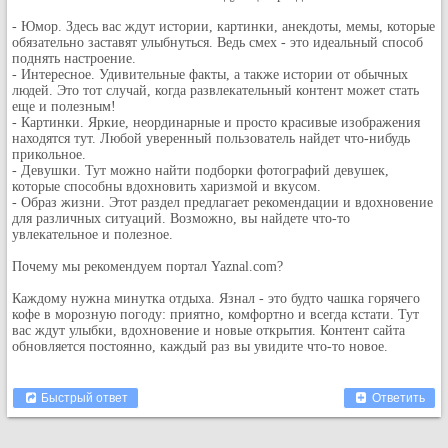
Кулинария
- Юмор. Здесь вас ждут истории, картинки, анекдоты, мемы, которые
Физкультура и спорт
обязательно заставят улыбнуться. Ведь смех - это идеальный способ
поднять настроение.
Видео и Кино
- Интересное. Удивительные факты, а также истории от обычных
людей. Это тот случай, когда развлекательный контент может стать
Авто. Мото.
еще и полезным!
- Картинки. Яркие, неординарные и просто красивые изображения
Космос
находятся тут. Любой уверенный пользователь найдет что-нибудь
Домашние питомцы
прикольное.
- Девушки. Тут можно найти подборки фотографий девушек,
Медицина
которые способны вдохновить харизмой и вкусом.
- Образ жизни. Этот раздел предлагает рекомендации и вдохновение
Компьютер
для различных ситуаций. Возможно, вы найдете что-то
Ещё
увлекательное и полезное.
Пользователи / Поиск
Почему мы рекомендуем портал Yaznal.com?
Группы
Каждому нужна минутка отдыха. Язнал - это будто чашка горячего
Норм
кофе в морозную погоду: приятно, комфортно и всегда кстати. Тут
вас ждут улыбки, вдохновение и новые открытия. Контент сайта
Музыкальный архив
обновляется постоянно, каждый раз вы увидите что-то новое.
Видео архив
Дело
Быстрый ответ
Ответить
Организации
Объявления