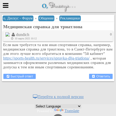
Меню
о, Дискус - Форум
»
Общение
»
Рекламщики
Медицинская справка для триатлона
или войти через
dundich
0
10 марта 2025 10:12
Если вам требуется та или иная спортивная справка, например,
Вход с 7ooo.ru
медицинская справка для триатлона, то в Санкт-Петербурге вам
для этого лучше всего обратиться в компанию "5й кабинет"
Регистрация
https://sports-health.ru/services/spravka-dlja-triatlona/
, которая
занимается оформлением различных медицинских справок для
Забыли пароль?
допуска к тем или иным спортивным соревнованиям.
Данные авторизации одинаковые с
сайтом 7ooo.ru
Быстрый ответ
Ответить
Форумы
Главная
Поиск
Перейти к полной версии
Новые сообщения
Беседы
Translate
Powered by
Игры