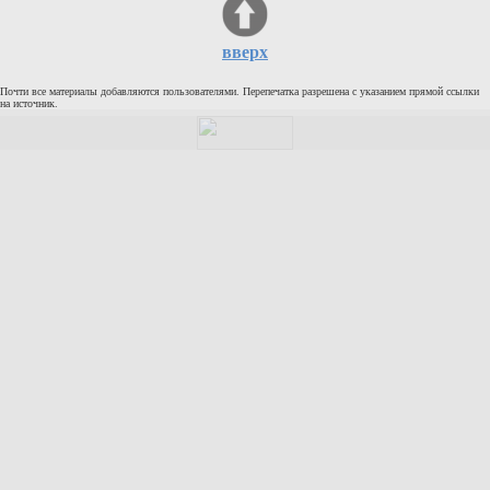
Кулинария
Физкультура и спорт
вверх
Видео и Кино
Почти все материалы добавляются пользователями. Перепечатка разрешена с указанием прямой ссылки
Авто. Мото.
на источник.
Космос
Домашние питомцы
Медицина
Компьютер
Ещё
Пользователи / Поиск
Группы
Норм
Музыкальный архив
Видео архив
Дело
Организации
Объявления