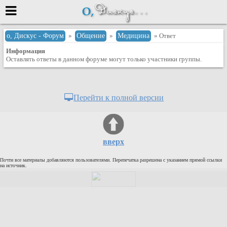
Меню
о, Дискус - Форум
»
Общение
»
Медицина
» Ответ
Информация
или войти через
Оставлять ответы в данном форуме могут только участники группы.
Вход с 7ooo.ru
Перейти к полной версии
Регистрация
Забыли пароль?
Данные авторизации одинаковые с
вверх
сайтом 7ooo.ru
Форумы
Почти все материалы добавляются пользователями. Перепечатка разрешена с указанием прямой ссылки
Главная
на источник.
Поиск
Новые сообщения
Беседы
Игры