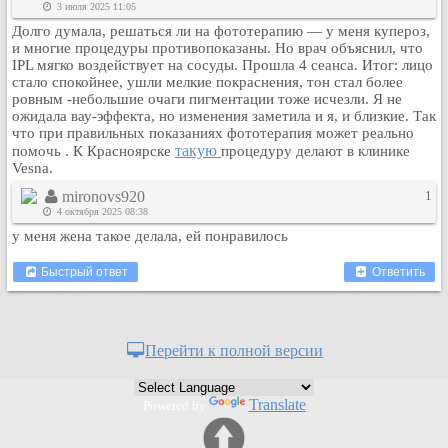
3 июля 2025 11:05
Кулинария
Долго думала, решаться ли на фототерапию — у меня купероз,
Физкультура и спорт
и многие процедуры противопоказаны. Но врач объяснил, что
IPL мягко воздействует на сосуды. Прошла 4 сеанса. Итог: лицо
Видео и Кино
стало спокойнее, ушли мелкие покраснения, тон стал более
Авто. Мото.
ровным -небольшие очаги пигментации тоже исчезли. Я не
ожидала вау-эффекта, но изменения заметила и я, и близкие. Так
Космос
что при правильных показаниях фототерапия может реально
Домашние питомцы
такую
помочь . К Красноярске
процедуру делают в клинике
Vesna.
Медицина
mironovs920
1
Компьютер
4 октября 2025 08:38
Ещё
у меня жена такое делала, ей понравилось
Пользователи / Поиск
Быстрый ответ
Ответить
Группы
Норм
Музыкальный архив
Перейти к полной версии
Видео архив
Дело
Translate
Powered by
Организации
Объявления