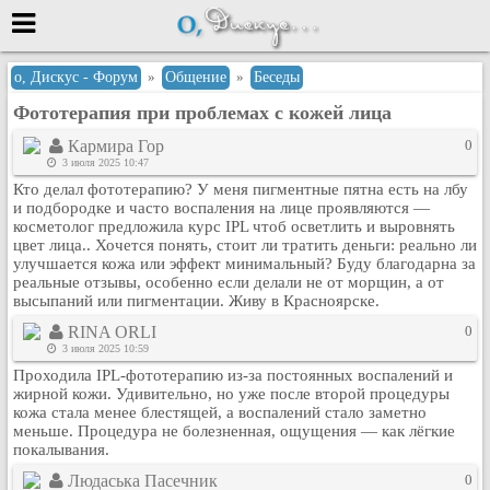
Меню
о, Дискус - Форум
»
Общение
»
Беседы
Фототерапия при проблемах с кожей лица
или войти через
Кармира Гор
0
3 июля 2025 10:47
Кто делал фототерапию? У меня пигментные пятна есть на лбу
Вход с 7ooo.ru
и подбородке и часто воспаления на лице проявляются —
косметолог предложила курс IPL чтоб осветлить и выровнять
Регистрация
цвет лица.. Хочется понять, стоит ли тратить деньги: реально ли
улучшается кожа или эффект минимальный? Буду благодарна за
Забыли пароль?
реальные отзывы, особенно если делали не от морщин, а от
Данные авторизации одинаковые с
высыпаний или пигментации. Живу в Красноярске.
сайтом 7ooo.ru
RINA ORLI
0
Форумы
3 июля 2025 10:59
Главная
Проходила IPL-фототерапию из-за постоянных воспалений и
Поиск
жирной кожи. Удивительно, но уже после второй процедуры
кожа стала менее блестящей, а воспалений стало заметно
Новые сообщения
меньше. Процедура не болезненная, ощущения — как лёгкие
Беседы
покалывания.
Игры
Людаська Пасечник
0