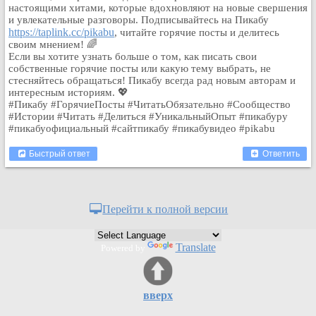
настоящими хитами, которые вдохновляют на новые свершения
и увлекательные разговоры. Подписывайтесь на Пикабу
https://taplink.cc/pikabu
, читайте горячие посты и делитесь
своим мнением! 🌈
Если вы хотите узнать больше о том, как писать свои
собственные горячие посты или какую тему выбрать, не
стесняйтесь обращаться! Пикабу всегда рад новым авторам и
интересным историям. 💖
#Пикабу #ГорячиеПосты #ЧитатьОбязательно #Сообщество
#Истории #Читать #Делиться #УникальныйОпыт #пикабуру
#пикабуофициальный #сайтпикабу #пикабувидео #pikabu
Быстрый ответ
Ответить
Перейти к полной версии
Translate
Powered by
вверх