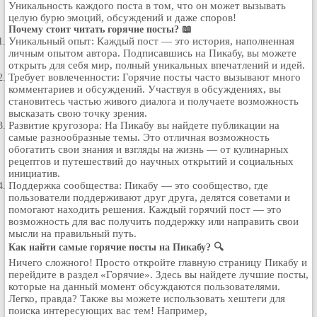
Уникальность каждого поста в том, что он может вызывать
Кулинария
целую бурю эмоций, обсуждений и даже споров!
Почему стоит читать горячие посты? 📖
Физкультура и спорт
Уникальный опыт: Каждый пост — это история, наполненная
Видео и Кино
личным опытом автора. Подписавшись на Пикабу, вы можете
открыть для себя мир, полный уникальных впечатлений и идей.
Авто. Мото.
Требует вовлеченности: Горячие посты часто вызывают много
Космос
комментариев и обсуждений. Участвуя в обсуждениях, вы
становитесь частью живого диалога и получаете возможность
Домашние питомцы
высказать свою точку зрения.
Развитие кругозора: На Пикабу вы найдете публикации на
Медицина
самые разнообразные темы. Это отличная возможность
Компьютер
обогатить свои знания и взгляды на жизнь — от кулинарных
рецептов и путешествий до научных открытий и социальных
Ещё
инициатив.
Пользователи / Поиск
Поддержка сообщества: Пикабу — это сообщество, где
пользователи поддерживают друг друга, делятся советами и
Группы
помогают находить решения. Каждый горячий пост — это
Норм
возможность для вас получить поддержку или направить свои
мысли на правильный путь.
Музыкальный архив
Как найти самые горячие посты на Пикабу? 🔍
Видео архив
Ничего сложного! Просто откройте главную страницу Пикабу и
Дело
перейдите в раздел «Горячие». Здесь вы найдете лучшие посты,
которые на данный момент обсуждаются пользователями.
Организации
Легко, правда? Также вы можете использовать хештеги для
поиска интересующих вас тем! Например,
Объявления