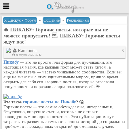
Меню
о, Дискус - Форум
»
Общение
»
Рекламщики
🔥 ПИКАБУ: Горячие посты, которые вы не
или войти через
можете пропустить! , ПИКАБУ: Горячие посты
ждут вас!
Ramionda
0
Вход с 7ooo.ru
9 августа 2025 05:42
Пикабу
— это не просто платформа для публикаций, это
Регистрация
настоящая магия, где каждый пост может стать хитом, а
Забыли пароль?
каждый читатель — частью уникального сообщества. Если вы
Данные авторизации одинаковые с
еще не знакомы с этим удивительным миром, пришло время
сайтом 7ooo.ru
открыть для себя его «горячие посты», которые завоевали
популярность и поразили сердца пользователей. 🌟
Форумы
Главная
горячие посты на Пикабу
Что такое
Поиск
? 🤔
Горячие посты — это самые обсуждаемые, интересные и,
Новые сообщения
безусловно, вирусные статьи, которые не оставят
равнодушным ни одного читателя. Эти публикации могут
Беседы
затрагивать различные темы: от личных историй до социальных
Игры
проблем, от неожиданных открытий до смешных случаев.