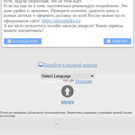
пути, будучи уверенным, что он тебя ждет.
Кулинария
Если вы еще не в теме, настоятельно рекомендую попробовать. Это
дико удобно и экономно. Проверить наличие, сравнить цены в
Физкультура и спорт
разных аптеках и оформить доставку по всей России можно на их
https://aloeapteka.ru/
Видео и Кино
официальном сайте:
А вы часто пользуетесь онлайн-заказом лекарств? Какие сервисы
Авто. Мото.
можете посоветовать?
Космос
Быстрый ответ
Ответить
Домашние питомцы
Медицина
Компьютер
Перейти к полной версии
Ещё
Пользователи / Поиск
Translate
Powered by
Группы
Норм
Музыкальный архив
вверх
Видео архив
Почти все материалы добавляются пользователями. Перепечатка разрешена с указанием прямой ссылки
на источник.
Дело
Организации
Объявления