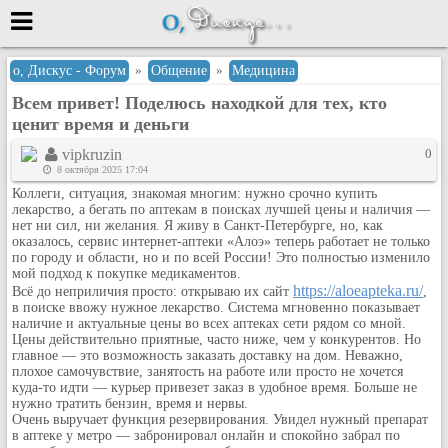
Меню
о, Дискус - Форум
»
Общение
»
Медицина
Всем привет! Поделюсь находкой для тех, кто
или войти через
ценит время и деньги
vipkruzin
0
8 октября 2025 17:04
Вход с 7ooo.ru
Коллеги, ситуация, знакомая многим: нужно срочно купить
лекарство, а бегать по аптекам в поисках лучшей цены и наличия —
Регистрация
нет ни сил, ни желания. Я живу в Санкт-Петербурге, но, как
оказалось, сервис интернет-аптеки «Алоэ» теперь работает не только
Забыли пароль?
по городу и области, но и по всей России! Это полностью изменило
Данные авторизации одинаковые с
мой подход к покупке медикаментов.
сайтом 7ooo.ru
https://aloeapteka.ru/
Всё до неприличия просто: открываю их сайт
,
Форумы
в поиске ввожу нужное лекарство. Система мгновенно показывает
наличие и актуальные цены во всех аптеках сети рядом со мной.
Главная
Цены действительно приятные, часто ниже, чем у конкурентов. Но
Поиск
главное — это возможность заказать доставку на дом. Неважно,
плохое самочувствие, занятость на работе или просто не хочется
Новые сообщения
куда-то идти — курьер привезет заказ в удобное время. Больше не
нужно тратить бензин, время и нервы.
Беседы
Очень выручает функция резервирования. Увидел нужный препарат
в аптеке у метро — забронировал онлайн и спокойно забрал по
Игры