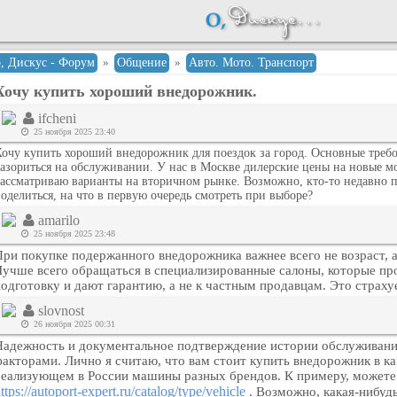
о, Дискус - Форум
»
Общение
»
Авто. Мото. Транспорт
Хочу купить хороший внедорожник.
ifcheni
25 ноября 2025 23:40
очу купить хороший внедорожник для поездок за город. Основные требо
азориться на обслуживании. У нас в Москве дилерские цены на новые м
ассматриваю варианты на вторичном рынке. Возможно, кто-то недавно п
оделиться, на что в первую очередь смотреть при выборе?
amarilo
25 ноября 2025 23:48
При покупке подержанного внедорожника важнее всего не возраст, а
Лучше всего обращаться в специализированные салоны, которые п
подготовку и дают гарантию, а не к частным продавцам. Это страх
slovnost
26 ноября 2025 00:31
Надежность и документальное подтверждение истории обслуживан
факторами. Лично я считаю, что вам стоит купить внедорожник в к
реализующем в России машины разных брендов. К примеру, можете 
ttps://autoport-expert.ru/catalog/type/vehicle
. Возможно, какая-нибудь