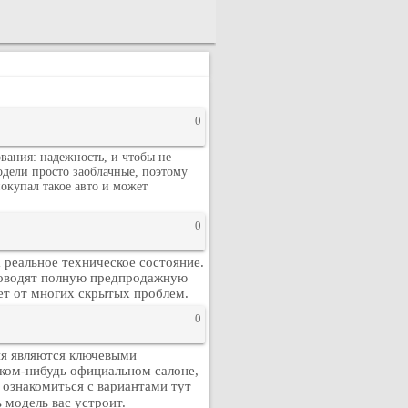
0
вания: надежность, и чтобы не
одели просто заоблачные, поэтому
окупал такое авто и может
0
 реальное техническое состояние.
роводят полную предпродажную
ует от многих скрытых проблем.
0
ия являются ключевыми
аком-нибудь официальном салоне,
ознакомиться с вариантами тут
 модель вас устроит.