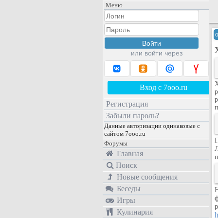
Меню
или войти через
Х
Вход с 7ooo.ru
р
р
Регистрация
п
Забыли пароль?
Данные авторизации одинаковые с
сайтом 7ooo.ru
Форумы
Главная
Поиск
Новые сообщения
Беседы
Игры
Кулинария
h