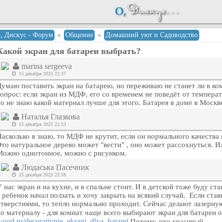
о, Дискус - Форум
»
Общение
»
Домашний уют и Садоводство
Какой экран для батареи выбрать?
marina sergeeva
15 декабря 2025 22:37
умаю поставить экран на батарею, но переживаю не станет ли в ком
вопрос: если экран из МДФ, его со временем не поведёт от темпера
о не знаю какой материал лучше для этого. Батарея в доме в Москв
Наталья Глазкова
15 декабря 2025 22:53
асколько я знаю, то МДФ не крутит, если он нормального качества 
то натуральное дерево может "вести" , оно может рассохнуться. Ил
Можно однотонное, можно с рисунком.
Людаська Пасечник
15 декабря 2025 23:18
 нас экран и на кухне, и в спальне стоит. И в детской тоже буду ст
 ребенок начал ползать и хочу закрыть на всякий случай. Если ста
отверстиями, то тепло нормально проходит. Сейчас делают лазерну
по материалу - для комнат чаще всего выбирают экран для батареи
ood.ru/decorativnie_ekrani_dlya_batarei
Потому, что красивый.