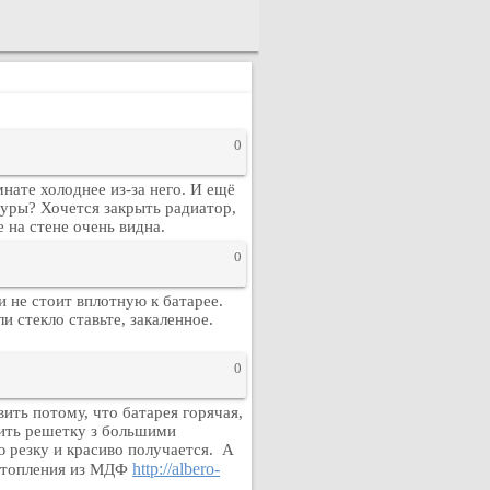
0
нате холоднее из-за него. И ещё
туры? Хочется закрыть радиатор,
е на стене очень видна.
0
и не стоит вплотную к батарее.
и стекло ставьте, закаленное.
0
авить потому, что батарея горячая,
вить решетку з большими
ю резку и красиво получается. А
http://albero-
 отопления из МДФ