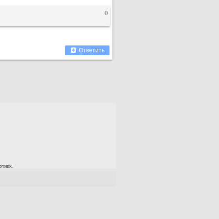
0
Ответить
очник.