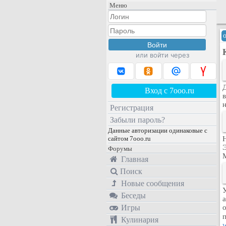
Меню
или войти через
Д
Вход с 7ooo.ru
н
Регистрация
Забыли пароль?
Данные авторизации одинаковые с
сайтом 7ooo.ru
Н
Э
Форумы
Главная
Поиск
Новые сообщения
У
Беседы
а
Игры
Кулинария
w