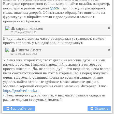
Выгодные предложения сейчас можно найти онлайн, например,
Кулинария
здесь
посмотрите разные модели
. Там проходит распродажа
Физкультура и спорт
межкомнатных дверей. Обязательно обращайте внимание на
фурнитуру: выбирайте петли с доводчиком и замки от
Видео и Кино
проверенных брендов.
Авто. Мото.
кирилл ковалев
0
Космос
29 марта 2026 21:05
Домашние питомцы
В крупных магазинах часто распродажи устраивают, можно
просто спросить у менеджеров, они подскажут.
Медицина
Никита Апсит
0
Компьютер
19 апреля 2026 14:28
Ещё
У меня уже второй год стоят двери из массива дуба, и я ими
Пользователи / Поиск
вполне доволен. Никаких нареканий, выглядят в интерьере
просто шикарно. Да, не спорю, дуб – это недешево, цена всегда
Группы
была соответствующей на этот материал. Но я перед покупкой
очень тщательно сравнивал цены по всем магазинам, и мне
Норм
удалось найти отличные дубовые межкомнатные двери в
Музыкальный архив
Москве с хорошей скидкой на сайте магазина Интерьер Плюс
https://prodveri-msk.ru
Видео архив
/
. Рекомендую туда заглянуть, у них часто бывают скидки на
Дело
разные модели статусных моделей.
Организации
Быстрый ответ
Ответить
Объявления