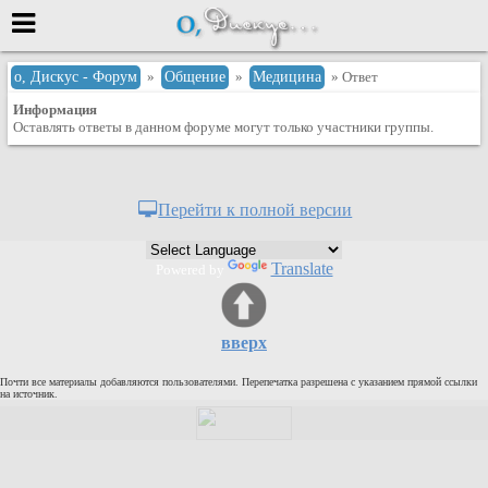
Меню
о, Дискус - Форум
»
Общение
»
Медицина
» Ответ
Информация
или войти через
Оставлять ответы в данном форуме могут только участники группы.
Вход с 7ooo.ru
Перейти к полной версии
Регистрация
Забыли пароль?
Translate
Powered by
Данные авторизации одинаковые с
сайтом 7ooo.ru
Форумы
вверх
Главная
Почти все материалы добавляются пользователями. Перепечатка разрешена с указанием прямой ссылки
Поиск
на источник.
Новые сообщения
Беседы
Игры