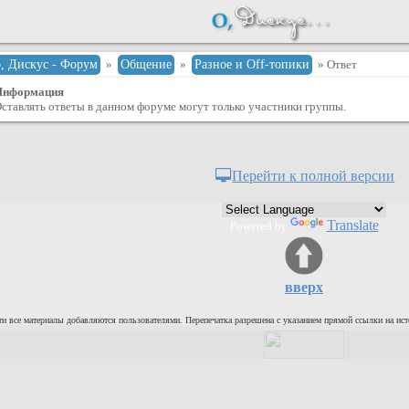
о, Дискус - Форум
»
Общение
»
Разное и Оff-топики
» Ответ
Информация
ставлять ответы в данном форуме могут только участники группы.
Перейти к полной версии
Translate
Powered by
вверх
и все материалы добавляются пользователями. Перепечатка разрешена с указанием прямой ссылки на ист