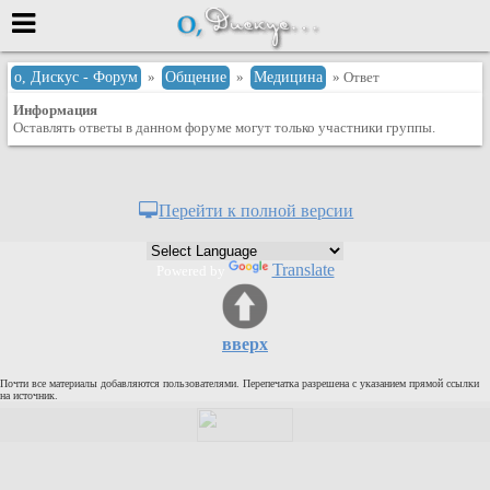
Меню
о, Дискус - Форум
»
Общение
»
Медицина
» Ответ
Информация
или войти через
Оставлять ответы в данном форуме могут только участники группы.
Вход с 7ooo.ru
Перейти к полной версии
Регистрация
Забыли пароль?
Translate
Powered by
Данные авторизации одинаковые с
сайтом 7ooo.ru
Форумы
вверх
Главная
Почти все материалы добавляются пользователями. Перепечатка разрешена с указанием прямой ссылки
Поиск
на источник.
Новые сообщения
Беседы
Игры