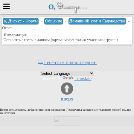
Меню
о, Дискус - Форум
»
Общение
»
Домашний уют и Садоводство
»
Ответ
или войти через
Информация
Оставлять ответы в данном форуме могут только участники группы.
Вход с 7ooo.ru
Перейти к полной версии
Регистрация
Забыли пароль?
Translate
Powered by
Данные авторизации одинаковые с
сайтом 7ooo.ru
Форумы
Главная
вверх
Поиск
Почти все материалы добавляются пользователями. Перепечатка разрешена с указанием прямой ссылки
на источник.
Новые сообщения
Беседы
Игры