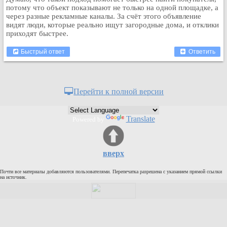
потому что объект показывают не только на одной площадке, а
Кулинария
через разные рекламные каналы. За счёт этого объявление
Физкультура и спорт
видят люди, которые реально ищут загородные дома, и отклики
приходят быстрее.
Видео и Кино
Авто. Мото.
Быстрый ответ
Ответить
Космос
Домашние питомцы
Медицина
Перейти к полной версии
Компьютер
Ещё
Translate
Powered by
Пользователи / Поиск
Группы
вверх
Норм
Музыкальный архив
Почти все материалы добавляются пользователями. Перепечатка разрешена с указанием прямой ссылки
на источник.
Видео архив
Дело
Организации
Объявления