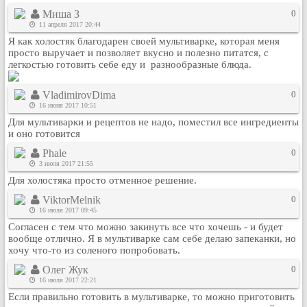
Миша З
0
11 апреля 2017 20:44
Я как холостяк благодарен своей мультиварке, которая меня
просто выручает и позволяет вкусно и полезно питатся, с
легкостью готовить себе еду и разнообразные блюда.
VladimirovDima
0
16 июня 2017 10:51
Для мультиварки и рецептов не надо, поместил все ингредиенты
и оно готовится
Phale
0
3 июля 2017 21:55
Для холостяка просто отменное решение.
ViktorMelnik
0
16 июля 2017 09:45
Согласен с тем что можно закинуть все что хочешь - и будет
вообще отлично. Я в мультиварке сам себе делаю запеканки, но
хочу что-то из соленого попробовать.
Олег Жук
0
16 июля 2017 22:21
Если правильно готовить в мультиварке, то можно приготовить