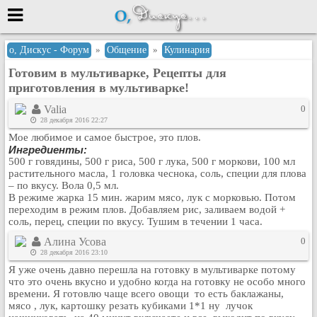
Меню
о, Дискус - Форум
»
Общение
»
Кулинария
Готовим в мультиварке, Рецепты для
или войти через
приготовления в мультиварке!
Valia
0
28 декабря 2016 22:27
Вход с 7ooo.ru
Мое любимое и самое быстрое, это плов.
Ингредиенты:
Регистрация
500 г говядины, 500 г риса, 500 г лука, 500 г моркови, 100 мл
Забыли пароль?
растительного масла, 1 головка чеснока, соль, специи для плова
– по вкусу. Вола 0,5 мл.
Данные авторизации одинаковые с
В режиме жарка 15 мин. жарим мясо, лук с морковью. Потом
сайтом 7ooo.ru
переходим в режим плов. Добавляем рис, заливаем водой +
Форумы
соль, перец, специи по вкусу. Тушим в течении 1 часа.
Главная
Алина Усова
0
Поиск
28 декабря 2016 23:10
Я уже очень давно перешла на готовку в мультиварке потому
Новые сообщения
что это очень вкусно и удобно когда на готовку не особо много
Беседы
времени. Я готовлю чаще всего овощи то есть баклажаны,
мясо , лук, картошку резать кубиками 1*1 ну лучок
Игры