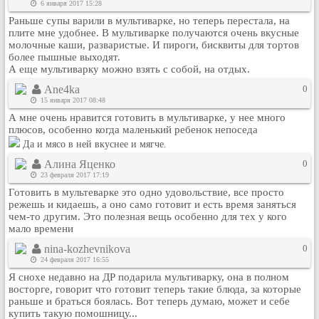
6 января 2017 15:28
Рейтинг сайтов
Раньше супы варили в мультиварке, но теперь перестала, на
плите мне удобнее. В мультиварке получаются очень вкусные
Полная версия сайта
молочные каши, разваристые. И пироги, бисквиты для тортов
более пышные выходят.
А еще мультиварку можно взять с собой, на отдых.
Ane4ka
0
15 января 2017 08:48
А мне очень нравится готовить в мультиварке, у нее много
плюсов, особенно когда маленький ребенок непоседа
Да и мясо в ней вкуснее и мягче.
Алина Яценко
0
23 февраля 2017 17:19
Готовить в мультеварке это одно удовольствие, все просто
режешь и кидаешь, а оно само готовит и есть время заняться
чем-то другим. Это полезная вещь особенно для тех у кого
мало времени
nina-kozhevnikova
0
24 февраля 2017 16:55
Я снохе недавно на ДР подарила мультиварку, она в полном
восторге, говорит что готовит теперь такие блюда, за которые
раньше и браться боялась. Вот теперь думаю, может и себе
купить такую помошницу...