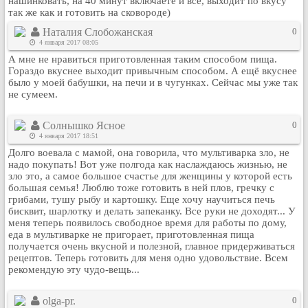
нашинковать, на 40 минут включаете и все, выходит по вкусу
Кулинария
так же как и готовить на сковороде)
Физкультура и спорт
Наталия Слобожанская
0
4 января 2017 08:05
Видео и Кино
А мне не нравиться приготовленная таким способом пища.
Авто. Мото.
Гораздо вкуснее выходит привычным способом. А ещё вкуснее
было у моей бабушки, на печи и в чугунках. Сейчас мы уже так
Космос
не сумеем.
Домашние питомцы
Медицина
Солнышко Ясное
0
4 января 2017 18:51
Компьютер
Долго воевала с мамой, она говорила, что мультиварка зло, не
Ещё
надо покупать! Вот уже полгода как наслаждаюсь жизнью, не
Пользователи / Поиск
зло это, а самое большое счастье для женщины у которой есть
большая семья! Люблю тоже готовить в ней плов, гречку с
Группы
грибами, тушу рыбу и картошку. Еще хочу научиться печь
Норм
бисквит, шарлотку и делать запеканку. Все руки не доходят... У
меня теперь появилось свободное время для работы по дому,
Музыкальный архив
еда в мультиварке не пригорает, приготовленная пища
получается очень вкусной и полезной, главное придерживаться
Видео архив
рецептов. Теперь готовить для меня одно удовольствие. Всем
Дело
рекомендую эту чудо-вещь...
Организации
olga-pr.
0
Объявления