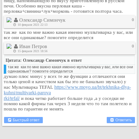
пищу, напоминающую по вкусу приготовленную в русской
печи. Особенно вкусна перловая каша -
перловка+свинина+лук+морковь - готовится полтора часа.
Олександр Симончук
0
10 февраля 2021 22:13
так же как по мне важно какая именно мулльтиварка у вас, или
все они одинаковые? помогите определится
Иван Петров
0
15 февраля 2021 18:56
Цитата: Олександр Симончук в ответ
так же как по мне важно какая именно мулльтиварка у вас, или все они
одинаковые? помогите определится
думаю плюс минус у всех те же функции а отличаются они
только ценой и качеством как бы это не банально звучало) у
https://www.moyo.ua/bt/tekhnika-dlya-
нас Мультиварка TEFAL
kuhni/multivarki-parova
rki/tefal/
и пока четко работает больше года ,а у соседки не
помню какой фирмы так черех 3 недели что то там полетело и
пошла по гарантии ее менять
Быстрый ответ
Ответить