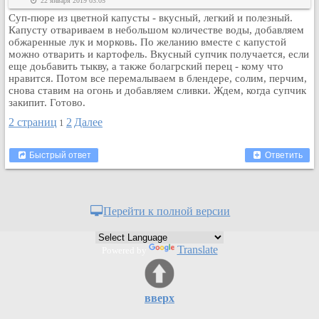
22 января 2019 03:05
Суп-пюре из цветной капусты - вкусный, легкий и полезный.
Капусту отвариваем в небольшом количестве воды, добавляем
обжаренные лук и морковь. По желанию вместе с капустой
можно отварить и картофель. Вкусный супчик получается, если
еще доьбавить тыкву, а также болагрский перец - кому что
нравится. Потом все перемалываем в блендере, солим, перчим,
снова ставим на огонь и добавляем сливки. Ждем, когда супчик
закипит. Готово.
2 страниц
2
Далее
1
Быстрый ответ
Ответить
Перейти к полной версии
Translate
Powered by
вверх