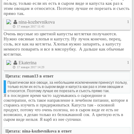
пользу, только если их есть в сыром виде и капуста как раз к
Кулинария
этим овощам и относится. Поэтому лучше ее порезать и съесть
Физкультура и спорт
прямо так.
Видео и Кино
nina-kozhevnikova
1
17 января 2017 11:43
Авто. Мото.
Очень вкусные из цветной капусты котлетки получаются.
Космос
Нужно овсяные хлопья и капусту. Ну лучок конечно, перец,
соль, все как на котлеты. Хлопья нужно запарить, а капусту
Домашние питомцы
немного поварить и все в мясорубку. А дальше как обычные
Медицина
котлетки.
Компьютер
Ekaterina
1
17 января 2017 14:29
Ещё
Пользователи / Поиск
Цитата: roman13 в ответ
Практически все овощи, за небольшим исключением принесут пользу,
Группы
только если их есть в сыром виде и капуста как раз к этим овощам и
относится. Поэтому лучше ее порезать и съесть прямо так.
Норм
Я в последнее время часто задумываюсь о сыроединие и
Музыкальный архив
сокотерапии, есть такое направление в лечебном питании, которое я
стараюсь изучить и придерживаться. Капуста там - основной
Видео архив
продукт, потому что очень полезна, но в сыром виде ее есть не
возможно, я делаю только из белокачанной сок. А цветную есть в
Дело
сыром виде нельзя. Я варб из нее супчики.
Организации
Цитата: nina-kozhevnikova в ответ
Объявления