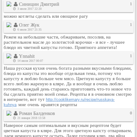
Синицин Дмитрий
1
3 июля 2017 22:20
можно котлеты сделать или овощное рагу
Олег Жук
1
6 июля 2017 21:35
Режем на небольшие части, обжариваем, посолив, на
растительном масле до золотистой корочки - и все - лучшее
блюдо их чветной капусты готово. Приятного аппетита!
Ynnahit
1
14 июля 2017 00:07
Наша русская кухня очень богата разными вкусными блюдами,
блюда из капусты это вообще отдельная тема, потому что
капусту я люблю больше чем мясо. Цветную капусту я больше
всего люблю жареную в кляре. Да и вообще я очень люблю
готовить, каждый день стараюсь приготовить что-то новое что
бы сделать приятно моей семье. Рецепты я в очновном смотрю
в интернете, вот тут
http://cooklikemary.ru/recipe/russkaya-
мне очень нравятся рецепты
kuhnya
Роман Балденков
0
21 января 2018 13:58
Наверное самым оптимальным и вкусным рецептом будет
цветная капуста в кляре. Для этого цветную капсту отвариваем,
даем немного капусте остыть. Далее готовим кляр, два яйца