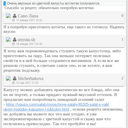
Очень вкусные из цветной капусты котлетки получаются.
Рейтинг сайтов
Спасибо за рецепт, обязательно попробую котлетки.
Полная версия сайта
Саво Лана
0
17 января 2017 15:52
И я попробую приготовить котлеты, еще такого не готовила. Надеюсь
вкусно.
anyuta-sh
1
18 января 2017 01:45
Я хочу вам порекомендовать стушить такую капусточку, либо
приготовить на пару. Так она меньше потеряет полезных
свойств и в ней больше сохранится витаминов. А если все же
решили стушить, в сметане самое оно, если хотите, я вам
рецептик подскажу.
Shcherbakova
2
12 мая 2017 17:20
Капусту можно добавлять практически во все блюда, ибо она
их не портит, а только придает нужный вкусовой оттенок. Я
предлагаю вам попробовать шикарный осенний салат
-
https://vpuzo.com/salaty/ovoschnye-salaty/45325-salat-s-yabl
, основа рецепта неизменна,
okom-molodoy-kapustoy-i-rukkoloy.html
но добалять вы можете все что вам угодно, я уже
эксперементировала с цветной капустой и скажу вам что
получилось превосходно. Так что пробуйте и вы!