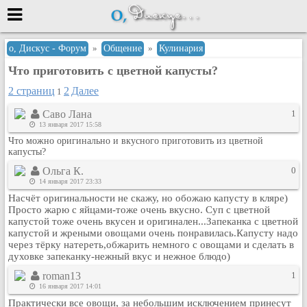
Меню
о, Дискус - Форум
»
Общение
»
Кулинария
Что приготовить с цветной капусты?
или войти через
2 страниц
2
Далее
1
Саво Лана
1
Вход с 7ooo.ru
13 января 2017 15:58
Что можно оригинально и вкусного приготовить из цветной
Регистрация
капусты?
Забыли пароль?
Ольга К.
0
Данные авторизации одинаковые с
14 января 2017 23:33
сайтом 7ooo.ru
Насчёт оригинальности не скажу, но обожаю капусту в кляре)
Форумы
Просто жарю с яйцами-тоже очень вкусно. Суп с цветной
капустой тоже очень вкусен и оригинален...Запеканка с цветной
Главная
капустой и жреными овощами очень понравилась.Капусту надо
Поиск
через тёрку натереть,обжарить немного с овощами и сделать в
духовке запеканку-нежный вкус и нежное блюдо)
Новые сообщения
roman13
1
Беседы
16 января 2017 14:01
Игры
Практически все овощи, за небольшим исключением принесут