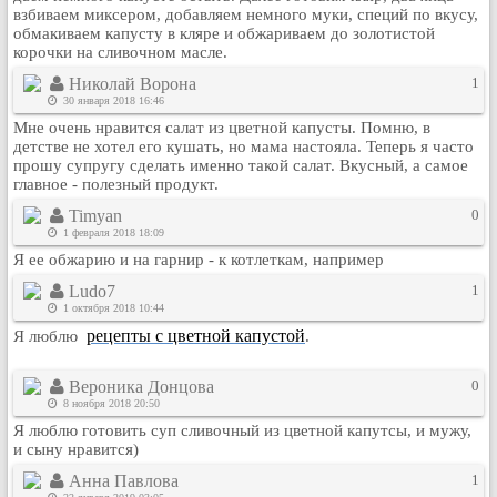
взбиваем миксером, добавляем немного муки, специй по вкусу,
обмакиваем капусту в кляре и обжариваем до золотистой
корочки на сливочном масле.
Николай Ворона
1
30 января 2018 16:46
Мне очень нравится салат из цветной капусты. Помню, в
детстве не хотел его кушать, но мама настояла. Теперь я часто
прошу супругу сделать именно такой салат. Вкусный, а самое
главное - полезный продукт.
Timyan
0
1 февраля 2018 18:09
Я ее обжарию и на гарнир - к котлеткам, например
Ludo7
1
1 октября 2018 10:44
рецепты с цветной капустой
Я люблю
.
Вероника Донцова
0
8 ноября 2018 20:50
Я люблю готовить суп сливочный из цветной капутсы, и мужу,
и сыну нравится)
Анна Павлова
1