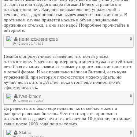
от лопаты или твердого шара ногами.Ничего страшного в
Кулинария
плоскостопии нет. Ежедневное выполнение упражнений в
Физкультура и спорт
течение года-двух полностью вылечивает от плоскостопия. В
противном случае придется носить в обуви специальные
Видео и Кино
пружинные стельки, а оно вам надо? Подробнее прочитайте в
Авто. Мото.
интернете.
Космос
нина кожевникова
0
12 июля 2017 19:32
Домашние питомцы
Медицина
Немного опрометчивое заявление, что почти у всех
плоскостопие. У меня например нет, и моего мужа и детей тоже
Компьютер
нет. Из всех моих знакомых только у одного плоскостопие и то
Ещё
в легкой форме. И как правильно написал Виталий, есть куча
упражнений, при которых плоскостопие можно убрать, но
Пользователи / Поиск
лучше делать это в детстве, пока стопа еще полностью не
Группы
сформировалась.
Норм
ivan-kimov
0
12 июля 2017 20:33
Музыкальный архив
Да редкость это было еще недавно, хотя сейчас может и
Видео архив
распространенная болезнь. Честно говоря не припомню
Дело
плоскостопых, даже среди тех кто лет на 10 младше, это может
такие после 2000 года пошли только.
Организации
Status
0
Объявления