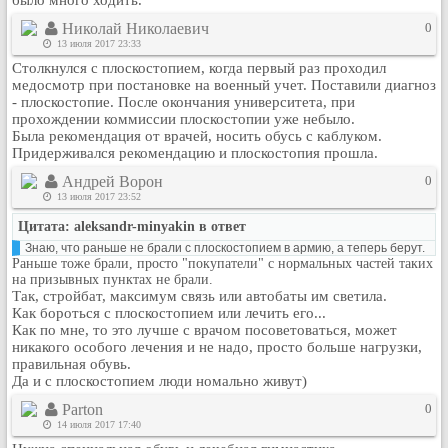
было много ходить.
Николай Николаевич
0
13 июля 2017 23:33
Столкнулся с плоскостопием, когда первый раз проходил
медосмотр при постановке на военный учет. Поставили диагноз
- плоскостопие. После окончания университета, при
прохождении коммиссии плоскостопии уже небыло.
Была рекомендация от врачей, носить обусь с каблуком.
Придерживался рекомендацию и плоскостопия прошла.
Андрей Ворон
0
13 июля 2017 23:52
Цитата: aleksandr-minyakin в ответ
Знаю, что раньше не брали с плоскостопием в армию, а теперь берут.
Раньше тоже брали, просто "покупатели" с нормальных частей таких
на призывных пунктах не брали.
Так, стройбат, максимум связь или автобаты им светила.
Как бороться с плоскостопием или лечить его...
Как по мне, то это лучше с врачом посоветоваться, может
никакого особого лечения и не надо, просто больше нагрузки,
правильная обувь.
Да и с плоскостопием люди номально живут)
Parton
0
14 июля 2017 17:40