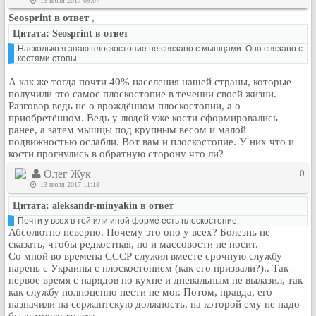
13 июля 2017 09:07
Рейтинг сайтов
Seosprint в ответ
,
Цитата: Seosprint в ответ
Полная версия сайта
Насколько я знаю плоскостопие не связано с мышцами. Оно связано с
костями стопы
А как же тогда почти 40% населения нашей страны, которые
получили это самое плоскостопие в течении своей жизни.
Разговор ведь не о врождённом плоскостопии, а о
приобретённом. Ведь у людей уже кости сформировались
ранее, а затем мышцы под крупным весом и малой
подвижностью ослабли. Вот вам и плоскостопие. У них что и
кости прогнулись в обратную сторону что ли?
Олег Жук
0
13 июля 2017 11:18
Цитата: aleksandr-minyakin в ответ
Почти у всех в той или иной форме есть плоскостопие.
Абсолютно неверно. Почему это оно у всех? Болезнь не
сказать, чтобы редкостная, но и массовости не носит.
Со мной во времена СССР служил вместе срочную службу
парень с Украины с плоскостопием (как его призвали?).. Так
первое время с нарядов по кухне и дневальным не вылазил, так
как службу полноценно нести не мог. Потом, правда, его
назначили на сержантскую должность, на которой ему не надо