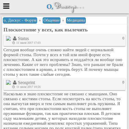
Меню
о, Дискус - Форум
»
Общение
»
Медицина
Плоскостопие у всех, как вылечить
или войти через
Status
0
11 июля 2017 17:03
Сегодня вообще очень сложно найти людей с нормальной
Вход с 7ooo.ru
формой стопы. Почти у всех в той или иной форме есть
плоскостопие. А как это исправить и поддаётся ли вообще оно
Регистрация
лечению. Какие от него проблемы? Знаю, что раньше не брали
с плоскостопием в армию, а теперь берут. И почему мышцы
Забыли пароль?
стопы у всех такие слабые сегодня.
Данные авторизации одинаковые с
сайтом 7ooo.ru
Seosprint
0
11 июля 2017 19:26
Форумы
Насколько я знаю плоскостопие не связано с мышцами. Оно
Главная
связано с костями стопы. Если посмотреть на кость стопы, то
Поиск
она выгнутая вверх и тем самым выполняет роль пружины. Я
считаю, что при плоскостопии кость стопы не выполняет
Новые сообщения
пружинные функции, так как практически плоская. В детском
Беседы
саду маленьким детям, у которых находили плоскостопие
назначали ежедневный комплекс простых упражнений. Типа
Игры
катание голыми ногами по полу круглой палки (типа рукоятка