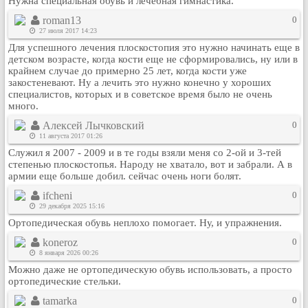
Нужна специальная обувь и лечебная гимнастика.
roman13
0
27 июля 2017 14:23
Для успешного лечения плоскостопия это нужно начинать еще в
детском возрасте, когда кости еще не сформировались, ну или в
крайнем случае до примерно 25 лет, когда кости уже
закостеневают. Ну а лечить это нужно конечно у хороших
специалистов, которых и в советское время было не очень
много.
Алексей Лычковский
0
11 августа 2017 01:26
Служил я 2007 - 2009 и в те годы взяли меня со 2-ой и 3-тей
степенью плоскостопья. Народу не хватало, вот и забрали. А в
армии еще больше добил. сейчас очень ноги болят.
ifcheni
0
29 декабря 2025 15:16
Ортопедическая обувь неплохо помогает. Ну, и упражнения.
koneroz
0
8 января 2026 00:26
Можно даже не ортопедическую обувь использовать, а просто
ортопедические стельки.
tamarka
0