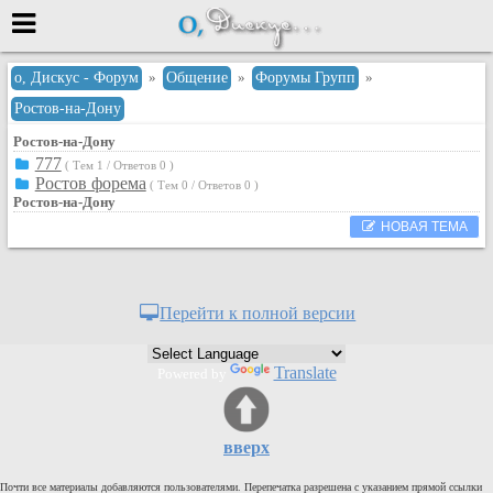
Меню
о, Дискус - Форум
»
Общение
»
Форумы Групп
»
Ростов-на-Дону
или войти через
Ростов-на-Дону
777
( Тем 1 / Ответов 0 )
Ростов форема
( Тем 0 / Ответов 0 )
Вход с 7ooo.ru
Ростов-на-Дону
НОВАЯ ТЕМА
Регистрация
Забыли пароль?
Данные авторизации одинаковые с
сайтом 7ooo.ru
Перейти к полной версии
Форумы
Главная
Translate
Powered by
Поиск
Новые сообщения
вверх
Беседы
Игры
Почти все материалы добавляются пользователями. Перепечатка разрешена с указанием прямой ссылки