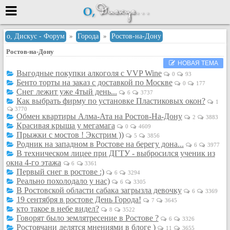
Меню
о, Дискус - Форум
»
Города
»
Ростов-на-Дону
Ростов-на-Дону
или войти через
НОВАЯ ТЕМА
Выгодные покупки алкоголя с VVP Wine
0
93
Бенто торты на заказ с доставкой по Москве
0
177
Снег лежит уже 4тый день...
Вход с 7ooo.ru
6
3737
Как выбрать фирму по установке Пластиковых окон?
1
3770
Регистрация
Обмен квартиры Алма-Ата на Ростов-На-Дону
2
3883
Забыли пароль?
Красивая крыша у мегамага
0
4609
Прыжки с мостов ! Экстрим ))
5
3856
Данные авторизации одинаковые с
Родник на западном в Ростове на берегу дона...
сайтом 7ooo.ru
6
3977
В техническом лицее при ДГТУ - выбросился ученик из
Форумы
окна 4-го этажа
6
3361
Главная
Первый снег в ростове :)
6
3294
Реально похолодало у нас)
Поиск
6
3305
В Ростовской области сабака загрызла девочку
6
3369
Новые сообщения
19 сентября в ростове День Города!
7
3645
кто такое в небе видел?
Беседы
8
3522
Говорят было землятресение в Ростове ?
6
3326
Игры
Ростовчани делятся мнениями в блоге )
11
3655