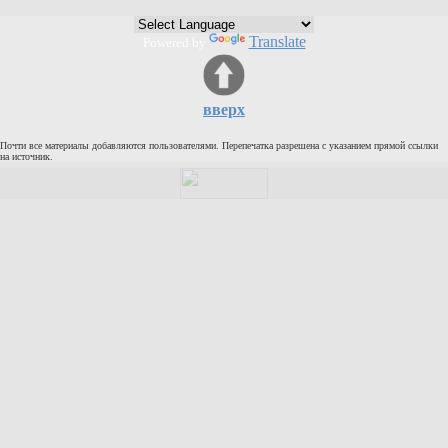
Кулинария
Translate
Физкультура и спорт
Powered by
Видео и Кино
Авто. Мото.
вверх
Космос
Почти все материалы добавляются пользователями. Перепечатка разрешена с указанием прямой ссылки
Домашние питомцы
на источник.
Медицина
Компьютер
Ещё
Пользователи / Поиск
Группы
Норм
Музыкальный архив
Видео архив
Дело
Организации
Объявления