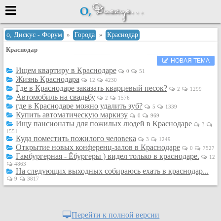
Меню
о, Дискус - Форум
»
Города
»
Краснодар
Краснодар
или войти через
НОВАЯ ТЕМА
Ищем квартиру в Краснодаре
0
51
Жизнь Краснодара
12
4230
Где в Краснодаре заказать кварцевый песок?
Вход с 7ooo.ru
2
1299
Автомобиль на свадьбу
2
1576
где в Краснодаре можно удалить зуб?
Регистрация
5
1339
Купить автоматическую маркизу
0
969
Забыли пароль?
Ищу пансионаты для пожилых людей в Краснодаре
3
Данные авторизации одинаковые с
1551
Куда поместить пожилого человека
сайтом 7ooo.ru
3
1249
Открытие новых конференц-залов в Краснодаре
0
7527
Форумы
Гамбургерная - Ёбургеры ) видел только в краснодаре.
12
Главная
4863
На следующих выходных собираюсь ехать в краснодар...
Поиск
9
3817
Новые сообщения
Беседы
Перейти к полной версии
Игры