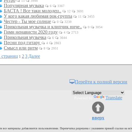
Ретро
15
3944
Популярная музыка
6
3367
БАСТА ! Все таки молодец..
12
3691
У кого какая любимая рок-группа
11
3455
Честер - Ты мое солнце
0
3239
Прикольная музычка и клипчик ниче..
0
3054
Гимн ненависти 2020 году
4
2713
Прикольная музычка
6
3644
Песни под гитару
4
2863
Смысл или ритм
8
2951
3 страниц
2
3
Далее
1
Перейти к полной версии
Translate
Powered by
вверх
и все материалы добавляются пользователями. Перепечатка разрешена с указанием прямой ссылки на ист