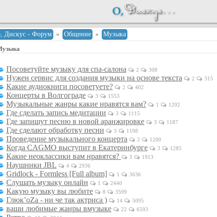
о, Дискус - Форум
»
Общение
»
Музыка
Музыка
Посоветуйте музыку для спа-салона
2
308
Нужен сервис для создания музыки на основе текста
2
315
Какие аудиокниги посоветуете?
2
402
Концерты в Волгограде
3
1553
Музыкальные жанры какие нравятся вам?
1
1202
Где сделать запись медитации
3
1115
Где запишут песню в новой аранжировке
3
1187
Где сделают обработку песни
3
1198
Проведение музыкального концерта
2
1200
Когда CAGMO выступит в Екатеринбурге
3
1285
Какие неоклассики вам нравятся?
3
1913
Наушники JBL
4
2936
Gridlock - Formless [Full album]
1
3636
Слушать музыку онлайн
1
2440
Какую музыку вы любите
8
3599
Глюк’oZa - ни че так актриса )
14
5095
ваши любимые жанры вмузыке
22
6593