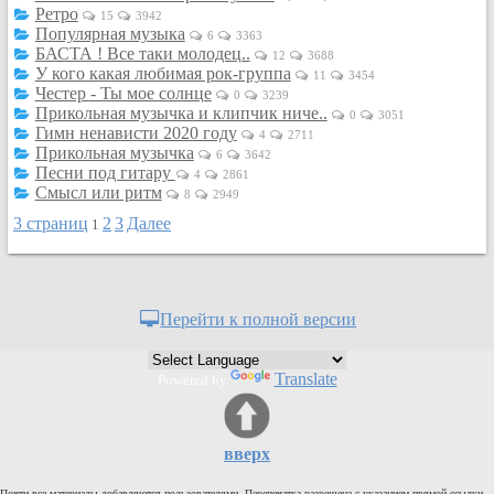
Ретро
Кулинария
15
3942
Популярная музыка
6
3363
Физкультура и спорт
БАСТА ! Все таки молодец..
12
3688
У кого какая любимая рок-группа
Видео и Кино
11
3454
Честер - Ты мое солнце
0
3239
Авто. Мото.
Прикольная музычка и клипчик ниче..
0
3051
Гимн ненависти 2020 году
Космос
4
2711
Прикольная музычка
6
3642
Домашние питомцы
Песни под гитару
4
2861
Смысл или ритм
Медицина
8
2949
3 страниц
2
3
Далее
Компьютер
1
Ещё
Пользователи / Поиск
Группы
Перейти к полной версии
Норм
Музыкальный архив
Translate
Powered by
Видео архив
Дело
вверх
Организации
Объявления
Почти все материалы добавляются пользователями. Перепечатка разрешена с указанием прямой ссылки