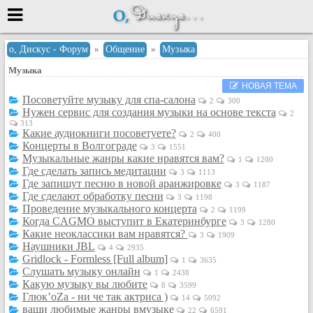
Меню
о, Дискус - Форум
»
Общение
»
Музыка
Музыка
или войти через
НОВАЯ ТЕМА
Посоветуйте музыку для спа-салона
2
300
Нужен сервис для создания музыки на основе текста
2
313
Вход с 7ooo.ru
Какие аудиокниги посоветуете?
2
400
Концерты в Волгограде
3
1551
Регистрация
Музыкальные жанры какие нравятся вам?
1
1200
Забыли пароль?
Где сделать запись медитации
3
1113
Где запишут песню в новой аранжировке
3
1187
Данные авторизации одинаковые с
Где сделают обработку песни
сайтом 7ooo.ru
3
1198
Проведение музыкального концерта
2
1199
Форумы
Когда CAGMO выступит в Екатеринбурге
3
1280
Главная
Какие неоклассики вам нравятся?
3
1909
Наушники JBL
Поиск
4
2935
Gridlock - Formless [Full album]
1
3635
Новые сообщения
Слушать музыку онлайн
1
2438
Какую музыку вы любите
Беседы
8
3599
Глюк’oZa - ни че так актриса )
14
5092
Игры
ваши любимые жанры вмузыке
22
6591