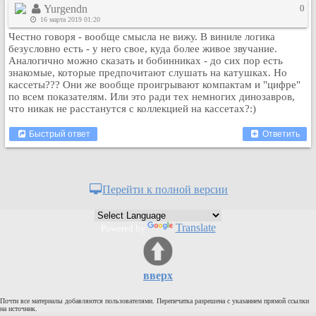
Yurgendn
0
Кулинария
16 марта 2019 01:20
Физкультура и спорт
Честно говоря - вообще смысла не вижу. В виниле логика
безусловно есть - у него свое, куда более живое звучание.
Видео и Кино
Аналогично можно сказать и бобинниках - до сих пор есть
Авто. Мото.
знакомые, которые предпочитают слушать на катушках. Но
кассеты??? Они же вообще проигрывают компактам и "цифре"
Космос
по всем показателям. Или это ради тех немногих динозавров,
Домашние питомцы
что никак не расстанутся с коллекцией на кассетах?:)
Медицина
Быстрый ответ
Ответить
Компьютер
Ещё
Пользователи / Поиск
Перейти к полной версии
Группы
Норм
Translate
Powered by
Музыкальный архив
Видео архив
Дело
вверх
Организации
Почти все материалы добавляются пользователями. Перепечатка разрешена с указанием прямой ссылки
на источник.
Объявления