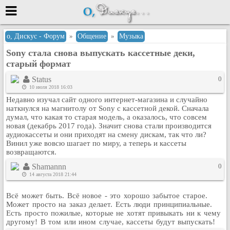
Меню
о, Дискус - Форум
»
Общение
»
Музыка
Sony стала снова выпускать кассетные деки,
или войти через
старый формат
Status
0
10 июля 2018 16:03
Вход с 7ooo.ru
Недавно изучал сайт одного интернет-магазина и случайно
наткнулся на магнитолу от Sony с кассетной декой. Сначала
Регистрация
думал, что какая то старая модель, а оказалось, что совсем
Забыли пароль?
новая (декабрь 2017 года). Значит снова стали производится
аудиокассеты и они приходят на смену дискам, так что ли?
Данные авторизации одинаковые с
Винил уже вовсю шагает по миру, а теперь и кассеты
сайтом 7ooo.ru
возвращаются.
Форумы
Shamannn
0
Главная
14 августа 2018 21:44
Поиск
Всё может быть. Всё новое - это хорошо забытое старое.
Новые сообщения
Может просто на заказ делает. Есть люди принципиальные.
Беседы
Есть просто пожилые, которые не хотят привыкать ни к чему
другому! В том или ином случае, кассеты будут выпускать!
Игры