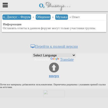
Меню
о, Дискус - Форум
»
Общение
»
Музыка
» Ответ
Информация
или войти через
Оставлять ответы в данном форуме могут только участники группы.
Вход с 7ooo.ru
Перейти к полной версии
Регистрация
Забыли пароль?
Translate
Powered by
Данные авторизации одинаковые с
сайтом 7ooo.ru
Форумы
вверх
Главная
Почти все материалы добавляются пользователями. Перепечатка разрешена с указанием прямой ссылки
Поиск
на источник.
Новые сообщения
Беседы
Игры