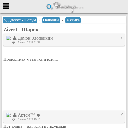
Меню
о, Дискус - Форум
»
Общение
»
Музыка
Zivert - Шарик
или войти через
Демон Злодейкин
0
17 июня 2019 21:23
Вход с 7ooo.ru
Приколтная музычка и клип..
Регистрация
Забыли пароль?
Данные авторизации одинаковые с
сайтом 7ooo.ru
Форумы
Главная
Поиск
Новые сообщения
Артем™ ☻
0
Беседы
18 июня 2019 18:19
Игры
Нет клипа... вот клип прикольный