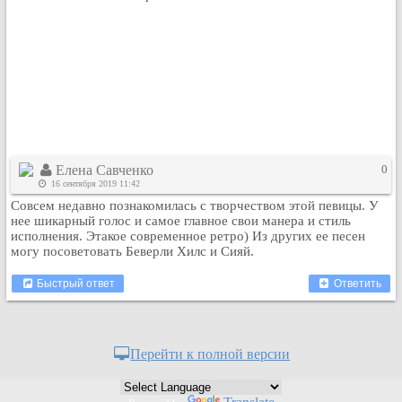
Кулинария
Физкультура и спорт
Видео и Кино
Авто. Мото.
Космос
Домашние питомцы
Медицина
Елена Савченко
0
Компьютер
16 сентября 2019 11:42
Ещё
Совсем недавно познакомилась с творчеством этой певицы. У
нее шикарный голос и самое главное свои манера и стиль
Пользователи / Поиск
исполнения. Этакое современное ретро) Из других ее песен
Группы
могу посоветовать Беверли Хилс и Сияй.
Норм
Быстрый ответ
Ответить
Музыкальный архив
Видео архив
Дело
Перейти к полной версии
Организации
Объявления