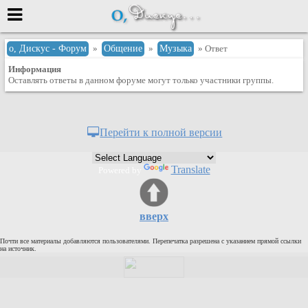
Меню
о, Дискус - Форум
»
Общение
»
Музыка
» Ответ
Информация
или войти через
Оставлять ответы в данном форуме могут только участники группы.
Вход с 7ooo.ru
Перейти к полной версии
Регистрация
Забыли пароль?
Translate
Powered by
Данные авторизации одинаковые с
сайтом 7ooo.ru
Форумы
вверх
Главная
Почти все материалы добавляются пользователями. Перепечатка разрешена с указанием прямой ссылки
Поиск
на источник.
Новые сообщения
Беседы
Игры