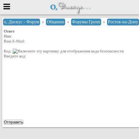
Меню
о, Дискус - Форум
»
Общение
»
Форумы Групп
»
Ростов-на-Дону
Ответ
или войти через
Имя:
Ваш E-Mail:
Код:
Введите код:
Вход с 7ooo.ru
Регистрация
Забыли пароль?
Данные авторизации одинаковые с
сайтом 7ooo.ru
Форумы
Главная
Поиск
Новые сообщения
Беседы
Игры